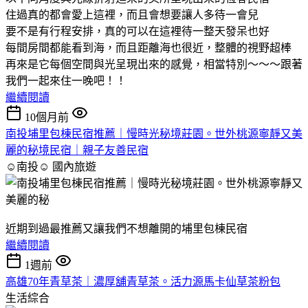
住過真的都會愛上這裡，而且會想要讓人多待一會兒
要不是有行程安排，真的可以在這裡待一整天發呆也好
每間房間都能看到海，而且距離海也很近，整體的視野超棒
再來是它每個空間與光呈現出來的感覺，相當特別～～～跟著
我們一起來住一晚吧！！
繼續閱讀
10個月前
南投埔里包棟民宿推薦｜慢時光秘境莊園。世外桃源寧靜又美
麗的秘境民宿｜親子友善民宿
☺南投☺
國內旅遊
近期到過最推薦又讓我們不想離開的埔里包棟民宿
繼續閱讀
1週前
高雄70年青草茶｜濃厚舖青草茶。活力源馬卡仙草茶粉包
生活綜合