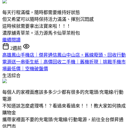
每天行程滿檔，隨時都需要維持好狀態
但又希望可以隨時保持活力滿滿、揮別沉悶感
這時候就需要拿出法寶來啦！！！
濃厚舖青草茶。活力源馬卡仙草茶粉包
繼續閱讀
2週前
高雄鳳山手機店｜傑昇通信鳳山中山店。舊線廢頭、回收行動
電源送一串衛生紙｜高價回收二手機｜舊機折現｜挑戰手機市
場最低價｜空機破盤價
生活綜合
每個人的家裡面應該多多少少都有很多的充電頭/充電線/行動
電源
不知道該怎麼處理嗎！？看過來看過來！！！教大家如何換成
購物金
攜帶家裡面不要的充電頭/充電線/行動電源，前往全台傑昇通
信門市