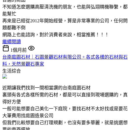
不知道怎麼選購高壓清洗機的朋友，也能與弘翊精機聯繫，都
能幫忙
再來是已經從2012年開始經營，算是非常專業的公司，任何問
題都難不倒
網路上也能諮詢，對於消費者來說，相當推薦！！！
繼續閱讀
1個月前
台南庭園石材｜石園景觀石材有限公司。各式各樣的石材與石
料，天然景觀石專家
生活綜合
近期讓我們找到一間相當讚的台南庭園石材
裏頭有各式各樣所需的石材，都是可以直接到現場選購的，真
得好方便
一般可能想要自己美化一下庭院，要找石材不太好找或是要花
大筆費用找庭園造景公司
但我們比較想要自己打理規劃，也沒有要多華麗，就是挑選想
要的東西擺放