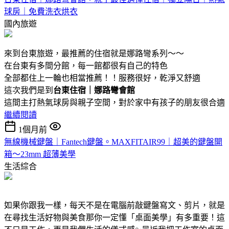
球房｜免費洗衣烘衣
國內旅遊
來到台東旅遊，最推薦的住宿就是娜路彎系列～～
在台東有多間分館，每一館都很有自己的特色
全部都住上一輪也相當推薦！！服務很好，乾淨又舒適
這次我們是到
台東住宿｜娜路彎會館
這間主打熱氣球房與親子空間，對於家中有孩子的朋友很合適
繼續閱讀
1個月前
無線機械鍵盤｜Fantech鍵盤。MAXFITAIR99｜超美的鍵盤開
箱～23mm 超薄美學
生活綜合
如果你跟我一樣，每天不是在電腦前敲鍵盤寫文、剪片，就是
在尋找生活好物與美食那你一定懂「桌面美學」有多重要！這