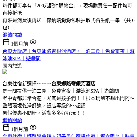
每件都可享有「200元配件購物金」，現場購買任一配件均可
直接折抵
再來是消費後再送「傑納瑞狗狗包裝抽取式衛生紙一串 （共 6
包）
繼續閱讀
1個月前
台東大飯店｜台東娜路彎銀河酒店。一泊二食｜免費宵夜｜游
泳池SPA｜遊戲間
國內旅遊
台東住宿新選擇～～～
台東娜路彎銀河酒店
是一間提供一泊二食｜免費宵夜｜游泳池SPA｜遊戲間
老中青都非常合適，尤其是孩子們！！根本玩到不想出門阿～
整體環境乾淨舒適，飯店等級的～超讚
暑假優惠不間斷，活動多多好好玩！！
繼續閱讀
1個月前
台東住宿｜娜路彎會館。親子最佳選擇住宿｜獨立陽台｜熱氣