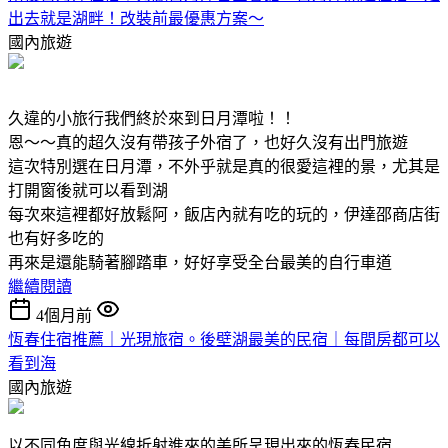
出去就是湖畔！改裝前最優惠方案～
國內旅遊
久違的小旅行我們終於來到日月潭啦！！
恩～～真的超久沒有帶孩子外宿了，也好久沒有出門旅遊
這次特別選在日月潭，不外乎就是真的很愛這裡的景，尤其是
打開窗後就可以看到湖
每次來這裡都好放鬆阿，飯店內就有吃的玩的，伊達邵商店街
也有好多吃的
再來是還能騎著腳踏車，好好享受全台最美的自行車道
繼續閱讀
4個月前
恆春住宿推薦｜光現旅宿。後壁湖最美的民宿｜每間房都可以
看到海
國內旅遊
以不同角度與光線折射進來的美所呈現出來的恆春民宿