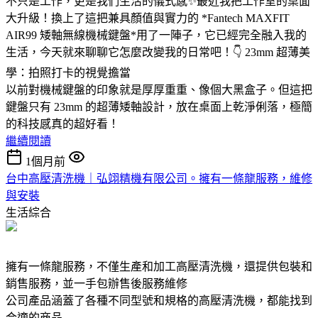
不只是工作，更是我們生活的儀式感✨最近我把工作室的桌面
大升級！換上了這把兼具顏值與實力的 *Fantech MAXFIT
AIR99 矮軸無線機械鍵盤*用了一陣子，它已經完全融入我的
生活，今天就來聊聊它怎麼改變我的日常吧！👇 23mm 超薄美
學：拍照打卡的視覺擔當
以前對機械鍵盤的印象就是厚厚重重、像個大黑盒子。但這把
鍵盤只有 23mm 的超薄矮軸設計，放在桌面上乾淨俐落，極簡
的科技感真的超好看！
繼續閱讀
1個月前
台中高壓清洗機｜弘翊精機有限公司。擁有一條龍服務，維修
與安裝
生活綜合
擁有一條龍服務，不僅生產和加工高壓清洗機，還提供包裝和
銷售服務，並一手包辦售後服務維修
公司產品涵蓋了各種不同型號和規格的高壓清洗機，都能找到
合適的商品