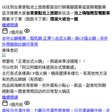
以往到台東景點池上旅遊都是自行騎著腳踏車或是騎電動車
這次推薦大家
台東景點池上旅遊
新玩法－
池上嗨咖微型電動車
開著卡丁車（跑跑卡丁車）
環湖大坡池一圈
繼續閱讀
1個月前
台中火鍋推薦｜粗吼鍋 正港ㄟ台式火鍋。高CP值火鍋，另外
外帶鍋與炒鍋可享用
美味食記
想要吃「正港台式火鍋」，照過來準沒錯哦！！
可以吃到「阿公阿嬤的味道與台式懷舊感」
主打各式各樣高CP值火鍋，鍋底選擇多樣化，有其他地方沒
有的西瓜綿鍋（有西蛤）
肉品與海鮮非常新鮮，另外還有小點心、飲品、副食吃到飽
絕對是一間會想再回訪的日常型火鍋店
繼續閱讀
1個月前
南投日月潭住宿｜力麗日月潭哲園會館。日月潭湖邊住宿，走