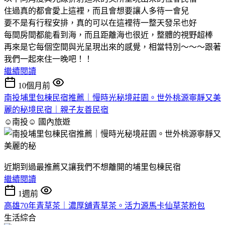
住過真的都會愛上這裡，而且會想要讓人多待一會兒
要不是有行程安排，真的可以在這裡待一整天發呆也好
每間房間都能看到海，而且距離海也很近，整體的視野超棒
再來是它每個空間與光呈現出來的感覺，相當特別～～～跟著
我們一起來住一晚吧！！
繼續閱讀
10個月前
南投埔里包棟民宿推薦｜慢時光秘境莊園。世外桃源寧靜又美
麗的秘境民宿｜親子友善民宿
☺南投☺
國內旅遊
近期到過最推薦又讓我們不想離開的埔里包棟民宿
繼續閱讀
1週前
高雄70年青草茶｜濃厚舖青草茶。活力源馬卡仙草茶粉包
生活綜合