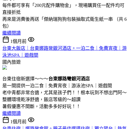
每件都可享有「200元配件購物金」，現場購買任一配件均可
直接折抵
再來是消費後再送「傑納瑞狗狗包裝抽取式衛生紙一串 （共 6
包）
繼續閱讀
1個月前
台東大飯店｜台東娜路彎銀河酒店。一泊二食｜免費宵夜｜游
泳池SPA｜遊戲間
國內旅遊
台東住宿新選擇～～～
台東娜路彎銀河酒店
是一間提供一泊二食｜免費宵夜｜游泳池SPA｜遊戲間
老中青都非常合適，尤其是孩子們！！根本玩到不想出門阿～
整體環境乾淨舒適，飯店等級的～超讚
暑假優惠不間斷，活動多多好好玩！！
繼續閱讀
1個月前
台東住宿｜娜路彎會館。親子最佳選擇住宿｜獨立陽台｜熱氣