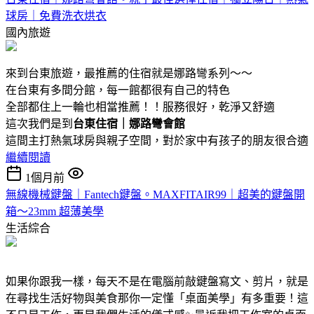
球房｜免費洗衣烘衣
國內旅遊
來到台東旅遊，最推薦的住宿就是娜路彎系列～～
在台東有多間分館，每一館都很有自己的特色
全部都住上一輪也相當推薦！！服務很好，乾淨又舒適
這次我們是到
台東住宿｜娜路彎會館
這間主打熱氣球房與親子空間，對於家中有孩子的朋友很合適
繼續閱讀
1個月前
無線機械鍵盤｜Fantech鍵盤。MAXFITAIR99｜超美的鍵盤開
箱～23mm 超薄美學
生活綜合
如果你跟我一樣，每天不是在電腦前敲鍵盤寫文、剪片，就是
在尋找生活好物與美食那你一定懂「桌面美學」有多重要！這