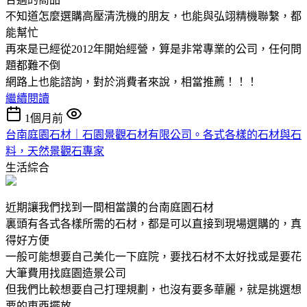
不知道怎麼選購高壓清洗機的朋友，也能與弘翊精機聯繫，都
能幫忙
再來是已經從2012年開始經營，算是非常專業的公司，任何問
題都難不倒
網路上也能諮詢，對於消費者來說，相當推薦！！！
繼續閱讀
1個月前
台南庭園石材｜石園景觀石材有限公司。各式各樣的石材與石
料，天然景觀石專家
生活綜合
近期讓我們找到一間相當讚的台南庭園石材
裏頭有各式各樣所需的石材，都是可以直接到現場選購的，真
得好方便
一般可能想要自己美化一下庭院，要找石材不太好找或是要花
大筆費用找庭園造景公司
但我們比較想要自己打理規劃，也沒有要多華麗，就是挑選想
要的東西擺放