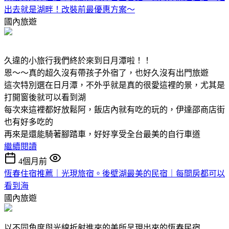
出去就是湖畔！改裝前最優惠方案～
國內旅遊
久違的小旅行我們終於來到日月潭啦！！
恩～～真的超久沒有帶孩子外宿了，也好久沒有出門旅遊
這次特別選在日月潭，不外乎就是真的很愛這裡的景，尤其是
打開窗後就可以看到湖
每次來這裡都好放鬆阿，飯店內就有吃的玩的，伊達邵商店街
也有好多吃的
再來是還能騎著腳踏車，好好享受全台最美的自行車道
繼續閱讀
4個月前
恆春住宿推薦｜光現旅宿。後壁湖最美的民宿｜每間房都可以
看到海
國內旅遊
以不同角度與光線折射進來的美所呈現出來的恆春民宿