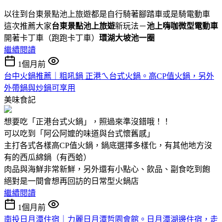
以往到台東景點池上旅遊都是自行騎著腳踏車或是騎電動車
這次推薦大家
台東景點池上旅遊
新玩法－
池上嗨咖微型電動車
開著卡丁車（跑跑卡丁車）
環湖大坡池一圈
繼續閱讀
1個月前
台中火鍋推薦｜粗吼鍋 正港ㄟ台式火鍋。高CP值火鍋，另外
外帶鍋與炒鍋可享用
美味食記
想要吃「正港台式火鍋」，照過來準沒錯哦！！
可以吃到「阿公阿嬤的味道與台式懷舊感」
主打各式各樣高CP值火鍋，鍋底選擇多樣化，有其他地方沒
有的西瓜綿鍋（有西蛤）
肉品與海鮮非常新鮮，另外還有小點心、飲品、副食吃到飽
絕對是一間會想再回訪的日常型火鍋店
繼續閱讀
1個月前
南投日月潭住宿｜力麗日月潭哲園會館。日月潭湖邊住宿，走