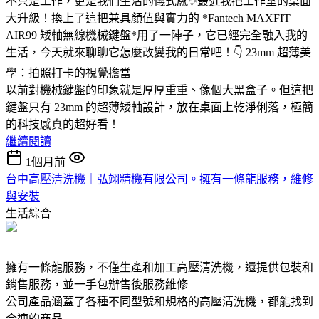
不只是工作，更是我們生活的儀式感✨最近我把工作室的桌面
大升級！換上了這把兼具顏值與實力的 *Fantech MAXFIT
AIR99 矮軸無線機械鍵盤*用了一陣子，它已經完全融入我的
生活，今天就來聊聊它怎麼改變我的日常吧！👇 23mm 超薄美
學：拍照打卡的視覺擔當
以前對機械鍵盤的印象就是厚厚重重、像個大黑盒子。但這把
鍵盤只有 23mm 的超薄矮軸設計，放在桌面上乾淨俐落，極簡
的科技感真的超好看！
繼續閱讀
1個月前
台中高壓清洗機｜弘翊精機有限公司。擁有一條龍服務，維修
與安裝
生活綜合
擁有一條龍服務，不僅生產和加工高壓清洗機，還提供包裝和
銷售服務，並一手包辦售後服務維修
公司產品涵蓋了各種不同型號和規格的高壓清洗機，都能找到
合適的商品