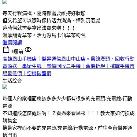
每天行程滿檔，隨時都需要維持好狀態
但又希望可以隨時保持活力滿滿、揮別沉悶感
這時候就需要拿出法寶來啦！！！
濃厚舖青草茶。活力源馬卡仙草茶粉包
繼續閱讀
1週前
高雄鳳山手機店｜傑昇通信鳳山中山店。舊線廢頭、回收行動
電源送一串衛生紙｜高價回收二手機｜舊機折現｜挑戰手機市
場最低價｜空機破盤價
生活綜合
每個人的家裡面應該多多少少都有很多的充電頭/充電線/行動
電源
不知道該怎麼處理嗎！？看過來看過來！！！教大家如何換成
購物金
攜帶家裡面不要的充電頭/充電線/行動電源，前往全台傑昇通
信門市