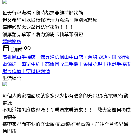
每天行程滿檔，隨時都需要維持好狀態
但又希望可以隨時保持活力滿滿、揮別沉悶感
這時候就需要拿出法寶來啦！！！
濃厚舖青草茶。活力源馬卡仙草茶粉包
繼續閱讀
1週前
高雄鳳山手機店｜傑昇通信鳳山中山店。舊線廢頭、回收行動
電源送一串衛生紙｜高價回收二手機｜舊機折現｜挑戰手機市
場最低價｜空機破盤價
生活綜合
每個人的家裡面應該多多少少都有很多的充電頭/充電線/行動
電源
不知道該怎麼處理嗎！？看過來看過來！！！教大家如何換成
購物金
攜帶家裡面不要的充電頭/充電線/行動電源，前往全台傑昇通
信門市