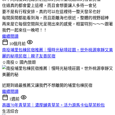
住過真的都會愛上這裡，而且會想要讓人多待一會兒
要不是有行程安排，真的可以在這裡待一整天發呆也好
每間房間都能看到海，而且距離海也很近，整體的視野超棒
再來是它每個空間與光呈現出來的感覺，相當特別～～～跟著
我們一起來住一晚吧！！
繼續閱讀
10個月前
南投埔里包棟民宿推薦｜慢時光秘境莊園。世外桃源寧靜又美
麗的秘境民宿｜親子友善民宿
☺南投☺
國內旅遊
近期到過最推薦又讓我們不想離開的埔里包棟民宿
繼續閱讀
1週前
高雄70年青草茶｜濃厚舖青草茶。活力源馬卡仙草茶粉包
生活綜合