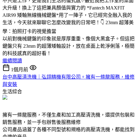
不只是工作，更是我們生活的儀式感✨最近我把工作室的桌面
大升級！換上了這把兼具顏值與實力的 *Fantech MAXFIT
AIR99 矮軸無線機械鍵盤*用了一陣子，它已經完全融入我的
生活，今天就來聊聊它怎麼改變我的日常吧！👇 23mm 超薄美
學：拍照打卡的視覺擔當
以前對機械鍵盤的印象就是厚厚重重、像個大黑盒子。但這把
鍵盤只有 23mm 的超薄矮軸設計，放在桌面上乾淨俐落，極簡
的科技感真的超好看！
繼續閱讀
1個月前
台中高壓清洗機｜弘翊精機有限公司。擁有一條龍服務，維修
與安裝
生活綜合
擁有一條龍服務，不僅生產和加工高壓清洗機，還提供包裝和
銷售服務，並一手包辦售後服務維修
公司產品涵蓋了各種不同型號和規格的高壓清洗機，都能找到
合適的商品