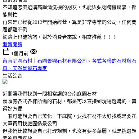
不知道怎麼選購高壓清洗機的朋友，也能與弘翊精機聯繫，都
能幫忙
再來是已經從2012年開始經營，算是非常專業的公司，任何問
題都難不倒
網路上也能諮詢，對於消費者來說，相當推薦！！！
繼續閱讀
1個月前
台南庭園石材｜石園景觀石材有限公司。各式各樣的石材與石
料，天然景觀石專家
生活綜合
近期讓我們找到一間相當讚的台南庭園石材
裏頭有各式各樣所需的石材，都是可以直接到現場選購的，真
得好方便
一般可能想要自己美化一下庭院，要找石材不太好找或是要花
大筆費用找庭園造景公司
但我們比較想要自己打理規劃，也沒有要多華麗，就是挑選想
要的東西擺放