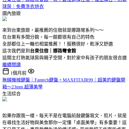
球房｜免費洗衣烘衣
國內旅遊
來到台東旅遊，最推薦的住宿就是娜路彎系列～～
在台東有多間分館，每一館都很有自己的特色
全部都住上一輪也相當推薦！！服務很好，乾淨又舒適
這次我們是到
台東住宿｜娜路彎會館
這間主打熱氣球房與親子空間，對於家中有孩子的朋友很合適
繼續閱讀
1個月前
無線機械鍵盤｜Fantech鍵盤。MAXFITAIR99｜超美的鍵盤開
箱～23mm 超薄美學
生活綜合
如果你跟我一樣，每天不是在電腦前敲鍵盤寫文、剪片，就是
在尋找生活好物與美食那你一定懂「桌面美學」有多重要！這