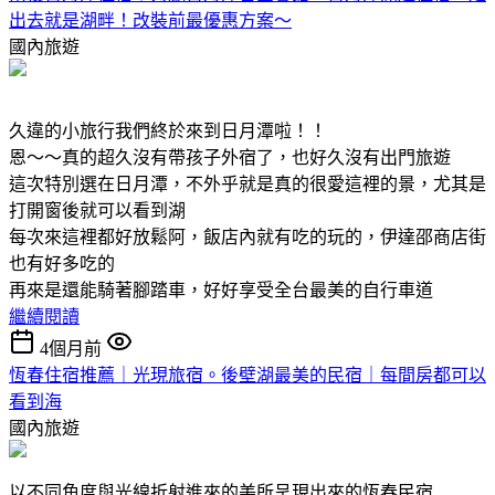
出去就是湖畔！改裝前最優惠方案～
國內旅遊
久違的小旅行我們終於來到日月潭啦！！
恩～～真的超久沒有帶孩子外宿了，也好久沒有出門旅遊
這次特別選在日月潭，不外乎就是真的很愛這裡的景，尤其是
打開窗後就可以看到湖
每次來這裡都好放鬆阿，飯店內就有吃的玩的，伊達邵商店街
也有好多吃的
再來是還能騎著腳踏車，好好享受全台最美的自行車道
繼續閱讀
4個月前
恆春住宿推薦｜光現旅宿。後壁湖最美的民宿｜每間房都可以
看到海
國內旅遊
以不同角度與光線折射進來的美所呈現出來的恆春民宿