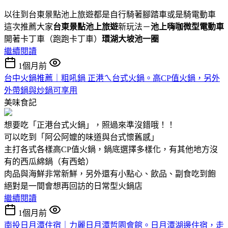
以往到台東景點池上旅遊都是自行騎著腳踏車或是騎電動車
這次推薦大家
台東景點池上旅遊
新玩法－
池上嗨咖微型電動車
開著卡丁車（跑跑卡丁車）
環湖大坡池一圈
繼續閱讀
1個月前
台中火鍋推薦｜粗吼鍋 正港ㄟ台式火鍋。高CP值火鍋，另外
外帶鍋與炒鍋可享用
美味食記
想要吃「正港台式火鍋」，照過來準沒錯哦！！
可以吃到「阿公阿嬤的味道與台式懷舊感」
主打各式各樣高CP值火鍋，鍋底選擇多樣化，有其他地方沒
有的西瓜綿鍋（有西蛤）
肉品與海鮮非常新鮮，另外還有小點心、飲品、副食吃到飽
絕對是一間會想再回訪的日常型火鍋店
繼續閱讀
1個月前
南投日月潭住宿｜力麗日月潭哲園會館。日月潭湖邊住宿，走