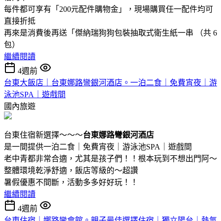
每件都可享有「200元配件購物金」，現場購買任一配件均可
直接折抵
再來是消費後再送「傑納瑞狗狗包裝抽取式衛生紙一串 （共 6
包）
繼續閱讀
4週前
台東大飯店｜台東娜路彎銀河酒店。一泊二食｜免費宵夜｜游
泳池SPA｜遊戲間
國內旅遊
台東住宿新選擇～～～
台東娜路彎銀河酒店
是一間提供一泊二食｜免費宵夜｜游泳池SPA｜遊戲間
老中青都非常合適，尤其是孩子們！！根本玩到不想出門阿～
整體環境乾淨舒適，飯店等級的～超讚
暑假優惠不間斷，活動多多好好玩！！
繼續閱讀
4週前
台東住宿｜娜路彎會館。親子最佳選擇住宿｜獨立陽台｜熱氣