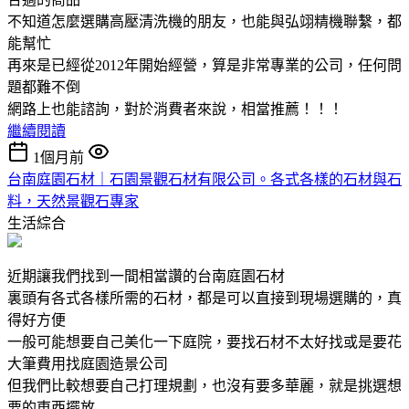
不知道怎麼選購高壓清洗機的朋友，也能與弘翊精機聯繫，都
能幫忙
再來是已經從2012年開始經營，算是非常專業的公司，任何問
題都難不倒
網路上也能諮詢，對於消費者來說，相當推薦！！！
繼續閱讀
1個月前
台南庭園石材｜石園景觀石材有限公司。各式各樣的石材與石
料，天然景觀石專家
生活綜合
近期讓我們找到一間相當讚的台南庭園石材
裏頭有各式各樣所需的石材，都是可以直接到現場選購的，真
得好方便
一般可能想要自己美化一下庭院，要找石材不太好找或是要花
大筆費用找庭園造景公司
但我們比較想要自己打理規劃，也沒有要多華麗，就是挑選想
要的東西擺放