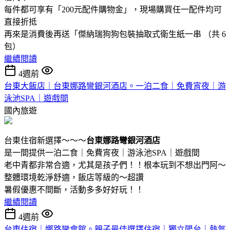
每件都可享有「200元配件購物金」，現場購買任一配件均可
直接折抵
再來是消費後再送「傑納瑞狗狗包裝抽取式衛生紙一串 （共 6
包）
繼續閱讀
4週前
台東大飯店｜台東娜路彎銀河酒店。一泊二食｜免費宵夜｜游
泳池SPA｜遊戲間
國內旅遊
台東住宿新選擇～～～
台東娜路彎銀河酒店
是一間提供一泊二食｜免費宵夜｜游泳池SPA｜遊戲間
老中青都非常合適，尤其是孩子們！！根本玩到不想出門阿～
整體環境乾淨舒適，飯店等級的～超讚
暑假優惠不間斷，活動多多好好玩！！
繼續閱讀
4週前
台東住宿｜娜路彎會館。親子最佳選擇住宿｜獨立陽台｜熱氣