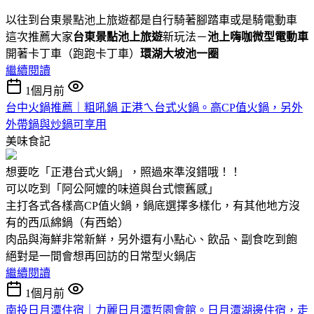
以往到台東景點池上旅遊都是自行騎著腳踏車或是騎電動車
這次推薦大家
台東景點池上旅遊
新玩法－
池上嗨咖微型電動車
開著卡丁車（跑跑卡丁車）
環湖大坡池一圈
繼續閱讀
1個月前
台中火鍋推薦｜粗吼鍋 正港ㄟ台式火鍋。高CP值火鍋，另外
外帶鍋與炒鍋可享用
美味食記
想要吃「正港台式火鍋」，照過來準沒錯哦！！
可以吃到「阿公阿嬤的味道與台式懷舊感」
主打各式各樣高CP值火鍋，鍋底選擇多樣化，有其他地方沒
有的西瓜綿鍋（有西蛤）
肉品與海鮮非常新鮮，另外還有小點心、飲品、副食吃到飽
絕對是一間會想再回訪的日常型火鍋店
繼續閱讀
1個月前
南投日月潭住宿｜力麗日月潭哲園會館。日月潭湖邊住宿，走