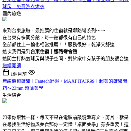
球房｜免費洗衣烘衣
國內旅遊
來到台東旅遊，最推薦的住宿就是娜路彎系列～～
在台東有多間分館，每一館都很有自己的特色
全部都住上一輪也相當推薦！！服務很好，乾淨又舒適
這次我們是到
台東住宿｜娜路彎會館
這間主打熱氣球房與親子空間，對於家中有孩子的朋友很合適
繼續閱讀
1個月前
無線機械鍵盤｜Fantech鍵盤。MAXFITAIR99｜超美的鍵盤開
箱～23mm 超薄美學
生活綜合
如果你跟我一樣，每天不是在電腦前敲鍵盤寫文、剪片，就是
在尋找生活好物與美食那你一定懂「桌面美學」有多重要！這