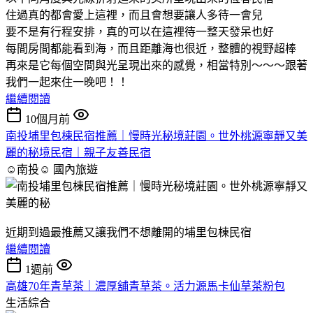
住過真的都會愛上這裡，而且會想要讓人多待一會兒
要不是有行程安排，真的可以在這裡待一整天發呆也好
每間房間都能看到海，而且距離海也很近，整體的視野超棒
再來是它每個空間與光呈現出來的感覺，相當特別～～～跟著
我們一起來住一晚吧！！
繼續閱讀
10個月前
南投埔里包棟民宿推薦｜慢時光秘境莊園。世外桃源寧靜又美
麗的秘境民宿｜親子友善民宿
☺南投☺
國內旅遊
近期到過最推薦又讓我們不想離開的埔里包棟民宿
繼續閱讀
1週前
高雄70年青草茶｜濃厚舖青草茶。活力源馬卡仙草茶粉包
生活綜合