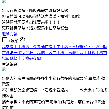
每天行程滿檔，隨時都需要維持好狀態
但又希望可以隨時保持活力滿滿、揮別沉悶感
這時候就需要拿出法寶來啦！！！
濃厚舖青草茶。活力源馬卡仙草茶粉包
繼續閱讀
1週前
高雄鳳山手機店｜傑昇通信鳳山中山店。舊線廢頭、回收行動
電源送一串衛生紙｜高價回收二手機｜舊機折現｜挑戰手機市
場最低價｜空機破盤價
生活綜合
每個人的家裡面應該多多少少都有很多的充電頭/充電線/行動
電源
不知道該怎麼處理嗎！？看過來看過來！！！教大家如何換成
購物金
攜帶家裡面不要的充電頭/充電線/行動電源，前往全台傑昇通
信門市