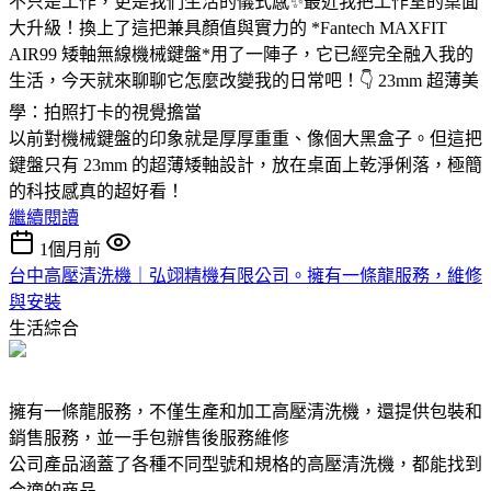
不只是工作，更是我們生活的儀式感✨最近我把工作室的桌面
大升級！換上了這把兼具顏值與實力的 *Fantech MAXFIT
AIR99 矮軸無線機械鍵盤*用了一陣子，它已經完全融入我的
生活，今天就來聊聊它怎麼改變我的日常吧！👇 23mm 超薄美
學：拍照打卡的視覺擔當
以前對機械鍵盤的印象就是厚厚重重、像個大黑盒子。但這把
鍵盤只有 23mm 的超薄矮軸設計，放在桌面上乾淨俐落，極簡
的科技感真的超好看！
繼續閱讀
1個月前
台中高壓清洗機｜弘翊精機有限公司。擁有一條龍服務，維修
與安裝
生活綜合
擁有一條龍服務，不僅生產和加工高壓清洗機，還提供包裝和
銷售服務，並一手包辦售後服務維修
公司產品涵蓋了各種不同型號和規格的高壓清洗機，都能找到
合適的商品