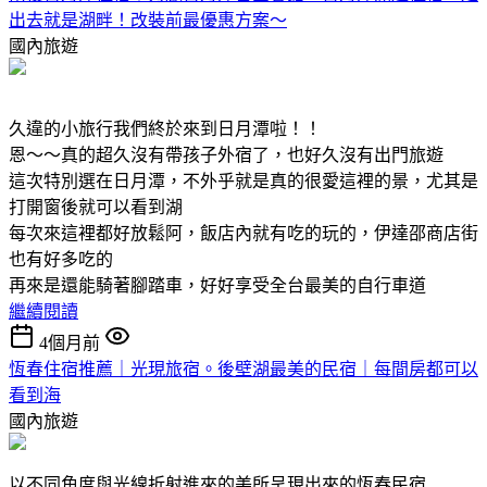
出去就是湖畔！改裝前最優惠方案～
國內旅遊
久違的小旅行我們終於來到日月潭啦！！
恩～～真的超久沒有帶孩子外宿了，也好久沒有出門旅遊
這次特別選在日月潭，不外乎就是真的很愛這裡的景，尤其是
打開窗後就可以看到湖
每次來這裡都好放鬆阿，飯店內就有吃的玩的，伊達邵商店街
也有好多吃的
再來是還能騎著腳踏車，好好享受全台最美的自行車道
繼續閱讀
4個月前
恆春住宿推薦｜光現旅宿。後壁湖最美的民宿｜每間房都可以
看到海
國內旅遊
以不同角度與光線折射進來的美所呈現出來的恆春民宿