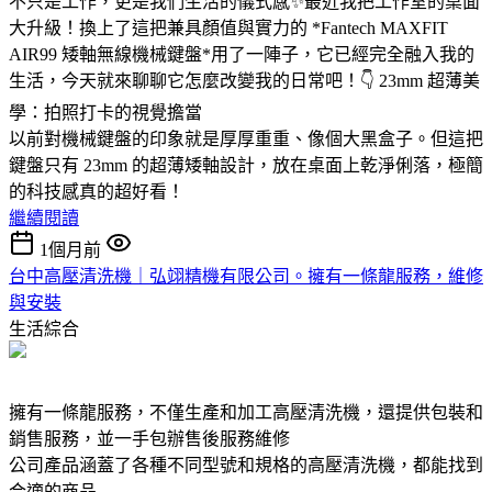
不只是工作，更是我們生活的儀式感✨最近我把工作室的桌面
大升級！換上了這把兼具顏值與實力的 *Fantech MAXFIT
AIR99 矮軸無線機械鍵盤*用了一陣子，它已經完全融入我的
生活，今天就來聊聊它怎麼改變我的日常吧！👇 23mm 超薄美
學：拍照打卡的視覺擔當
以前對機械鍵盤的印象就是厚厚重重、像個大黑盒子。但這把
鍵盤只有 23mm 的超薄矮軸設計，放在桌面上乾淨俐落，極簡
的科技感真的超好看！
繼續閱讀
1個月前
台中高壓清洗機｜弘翊精機有限公司。擁有一條龍服務，維修
與安裝
生活綜合
擁有一條龍服務，不僅生產和加工高壓清洗機，還提供包裝和
銷售服務，並一手包辦售後服務維修
公司產品涵蓋了各種不同型號和規格的高壓清洗機，都能找到
合適的商品