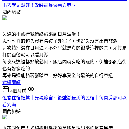
出去就是湖畔！改裝前最優惠方案～
國內旅遊
久違的小旅行我們終於來到日月潭啦！！
恩～～真的超久沒有帶孩子外宿了，也好久沒有出門旅遊
這次特別選在日月潭，不外乎就是真的很愛這裡的景，尤其是
打開窗後就可以看到湖
每次來這裡都好放鬆阿，飯店內就有吃的玩的，伊達邵商店街
也有好多吃的
再來是還能騎著腳踏車，好好享受全台最美的自行車道
繼續閱讀
4個月前
恆春住宿推薦｜光現旅宿。後壁湖最美的民宿｜每間房都可以
看到海
國內旅遊
以不同角度與光線折射進來的美所呈現出來的恆春民宿