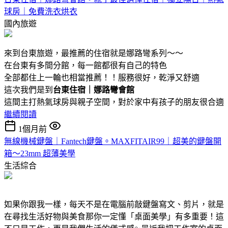
球房｜免費洗衣烘衣
國內旅遊
來到台東旅遊，最推薦的住宿就是娜路彎系列～～
在台東有多間分館，每一館都很有自己的特色
全部都住上一輪也相當推薦！！服務很好，乾淨又舒適
這次我們是到
台東住宿｜娜路彎會館
這間主打熱氣球房與親子空間，對於家中有孩子的朋友很合適
繼續閱讀
1個月前
無線機械鍵盤｜Fantech鍵盤。MAXFITAIR99｜超美的鍵盤開
箱～23mm 超薄美學
生活綜合
如果你跟我一樣，每天不是在電腦前敲鍵盤寫文、剪片，就是
在尋找生活好物與美食那你一定懂「桌面美學」有多重要！這