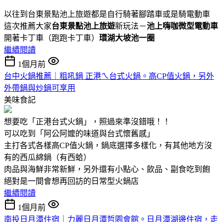
以往到台東景點池上旅遊都是自行騎著腳踏車或是騎電動車
這次推薦大家
台東景點池上旅遊
新玩法－
池上嗨咖微型電動車
開著卡丁車（跑跑卡丁車）
環湖大坡池一圈
繼續閱讀
1個月前
台中火鍋推薦｜粗吼鍋 正港ㄟ台式火鍋。高CP值火鍋，另外
外帶鍋與炒鍋可享用
美味食記
想要吃「正港台式火鍋」，照過來準沒錯哦！！
可以吃到「阿公阿嬤的味道與台式懷舊感」
主打各式各樣高CP值火鍋，鍋底選擇多樣化，有其他地方沒
有的西瓜綿鍋（有西蛤）
肉品與海鮮非常新鮮，另外還有小點心、飲品、副食吃到飽
絕對是一間會想再回訪的日常型火鍋店
繼續閱讀
1個月前
南投日月潭住宿｜力麗日月潭哲園會館。日月潭湖邊住宿，走