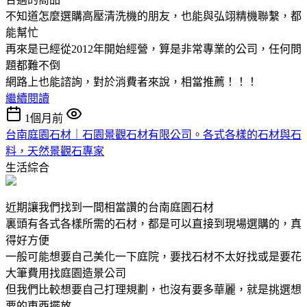
不知道怎麼選購高壓清洗機的朋友，也能與弘翊精機聯繫，都
能幫忙
再來是已經從2012年開始經營，算是非常專業的公司，任何問
題都難不倒
網路上也能諮詢，對於消費者來說，相當推薦！！！
繼續閱讀
1個月前
台南庭園石材｜石園景觀石材有限公司。各式各樣的石材與石
料，天然景觀石專家
生活綜合
近期讓我們找到一間相當讚的台南庭園石材
裏頭有各式各樣所需的石材，都是可以直接到現場選購的，真
得好方便
一般可能想要自己美化一下庭院，要找石材不太好找或是要花
大筆費用找庭園造景公司
但我們比較想要自己打理規劃，也沒有要多華麗，就是挑選想
要的東西擺放