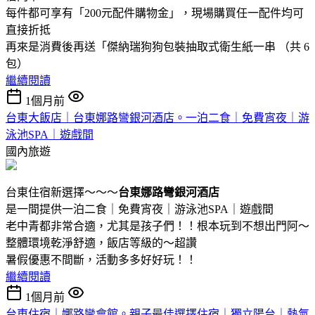
每件都可享有「200元配件購物金」，現場購買任一配件均可
直接折抵
再來是消費後再送「傑納瑞狗狗包裝抽取式衛生紙一串 （共 6
包）
繼續閱讀
1個月前
台東大飯店｜台東娜路彎銀河酒店。一泊二食｜免費宵夜｜游
泳池SPA｜遊戲間
國內旅遊
台東住宿新選擇～～～
台東娜路彎銀河酒店
是一間提供一泊二食｜免費宵夜｜游泳池SPA｜遊戲間
老中青都非常合適，尤其是孩子們！！根本玩到不想出門阿～
整體環境乾淨舒適，飯店等級的～超讚
暑假優惠不間斷，活動多多好好玩！！
繼續閱讀
1個月前
台東住宿｜娜路彎會館。親子最佳選擇住宿｜獨立陽台｜熱氣