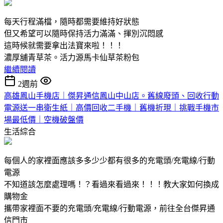
每天行程滿檔，隨時都需要維持好狀態
但又希望可以隨時保持活力滿滿、揮別沉悶感
這時候就需要拿出法寶來啦！！！
濃厚舖青草茶。活力源馬卡仙草茶粉包
繼續閱讀
2週前
高雄鳳山手機店｜傑昇通信鳳山中山店。舊線廢頭、回收行動
電源送一串衛生紙｜高價回收二手機｜舊機折現｜挑戰手機市
場最低價｜空機破盤價
生活綜合
每個人的家裡面應該多多少少都有很多的充電頭/充電線/行動
電源
不知道該怎麼處理嗎！？看過來看過來！！！教大家如何換成
購物金
攜帶家裡面不要的充電頭/充電線/行動電源，前往全台傑昇通
信門市