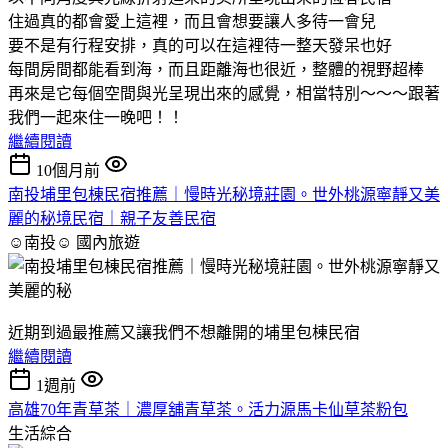
住過真的都會愛上這裡，而且會想要讓人多待一會兒
要不是有行程安排，真的可以在這裡待一整天發呆也好
每間房間都能看到海，而且距離海也很近，整體的視野超棒
再來是它每個空間與光呈現出來的感覺，相當特別～～～跟著
我們一起來住一晚吧！！
繼續閱讀
10個月前
南投埔里包棟民宿推薦｜慢時光秘境莊園。世外桃源寧靜又美
麗的秘境民宿｜親子友善民宿
☺南投☺
國內旅遊
近期到過最推薦又讓我們不想離開的埔里包棟民宿
繼續閱讀
1週前
高雄70年青草茶｜濃厚舖青草茶。活力源馬卡仙草茶粉包
生活綜合