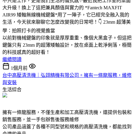
不只是工作，更是我們生活的儀式感✨最近我把工作室的桌面
大升級！換上了這把兼具顏值與實力的 *Fantech MAXFIT
AIR99 矮軸無線機械鍵盤*用了一陣子，它已經完全融入我的
生活，今天就來聊聊它怎麼改變我的日常吧！👇 23mm 超薄美
學：拍照打卡的視覺擔當
以前對機械鍵盤的印象就是厚厚重重、像個大黑盒子。但這把
鍵盤只有 23mm 的超薄矮軸設計，放在桌面上乾淨俐落，極簡
的科技感真的超好看！
繼續閱讀
1個月前
台中高壓清洗機｜弘翊精機有限公司。擁有一條龍服務，維修
與安裝
生活綜合
擁有一條龍服務，不僅生產和加工高壓清洗機，還提供包裝和
銷售服務，並一手包辦售後服務維修
公司產品涵蓋了各種不同型號和規格的高壓清洗機，都能找到
合適的商品