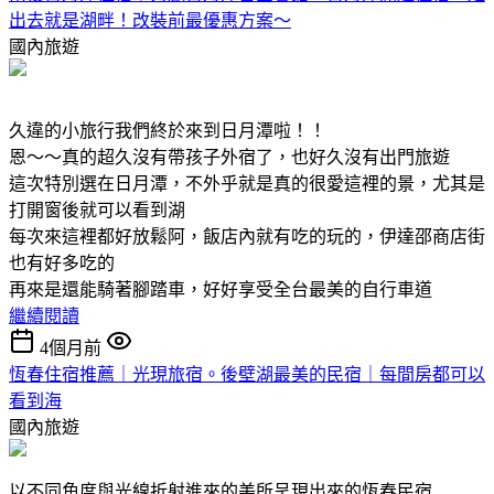
出去就是湖畔！改裝前最優惠方案～
國內旅遊
久違的小旅行我們終於來到日月潭啦！！
恩～～真的超久沒有帶孩子外宿了，也好久沒有出門旅遊
這次特別選在日月潭，不外乎就是真的很愛這裡的景，尤其是
打開窗後就可以看到湖
每次來這裡都好放鬆阿，飯店內就有吃的玩的，伊達邵商店街
也有好多吃的
再來是還能騎著腳踏車，好好享受全台最美的自行車道
繼續閱讀
4個月前
恆春住宿推薦｜光現旅宿。後壁湖最美的民宿｜每間房都可以
看到海
國內旅遊
以不同角度與光線折射進來的美所呈現出來的恆春民宿