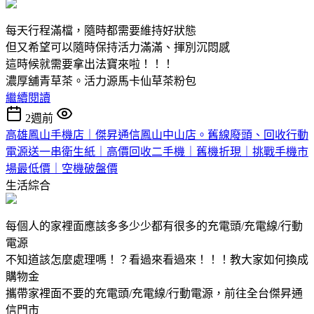
每天行程滿檔，隨時都需要維持好狀態
但又希望可以隨時保持活力滿滿、揮別沉悶感
這時候就需要拿出法寶來啦！！！
濃厚舖青草茶。活力源馬卡仙草茶粉包
繼續閱讀
2週前
高雄鳳山手機店｜傑昇通信鳳山中山店。舊線廢頭、回收行動
電源送一串衛生紙｜高價回收二手機｜舊機折現｜挑戰手機市
場最低價｜空機破盤價
生活綜合
每個人的家裡面應該多多少少都有很多的充電頭/充電線/行動
電源
不知道該怎麼處理嗎！？看過來看過來！！！教大家如何換成
購物金
攜帶家裡面不要的充電頭/充電線/行動電源，前往全台傑昇通
信門市