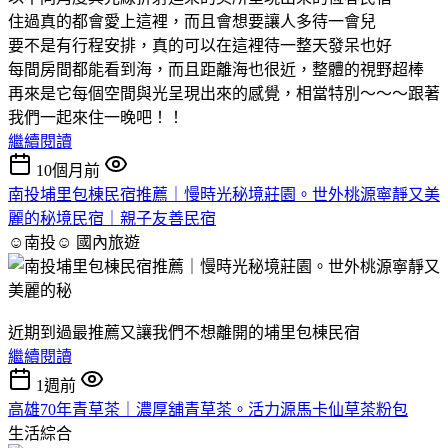
住過真的都會愛上這裡，而且會想要讓人多待一會兒
要不是有行程安排，真的可以在這裡待一整天發呆也好
每間房間都能看到海，而且距離海也很近，整體的視野超棒
再來是它每個空間與光呈現出來的感覺，相當特別～～～跟著
我們一起來住一晚吧！！
繼續閱讀
10個月前
南投埔里包棟民宿推薦｜慢時光秘境莊園。世外桃源寧靜又美
麗的秘境民宿｜親子友善民宿
☺南投☺
國內旅遊
近期到過最推薦又讓我們不想離開的埔里包棟民宿
繼續閱讀
1週前
高雄70年青草茶｜濃厚舖青草茶。活力源馬卡仙草茶粉包
生活綜合