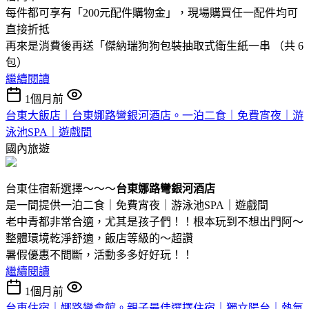
每件都可享有「200元配件購物金」，現場購買任一配件均可
直接折抵
再來是消費後再送「傑納瑞狗狗包裝抽取式衛生紙一串 （共 6
包）
繼續閱讀
1個月前
台東大飯店｜台東娜路彎銀河酒店。一泊二食｜免費宵夜｜游
泳池SPA｜遊戲間
國內旅遊
台東住宿新選擇～～～
台東娜路彎銀河酒店
是一間提供一泊二食｜免費宵夜｜游泳池SPA｜遊戲間
老中青都非常合適，尤其是孩子們！！根本玩到不想出門阿～
整體環境乾淨舒適，飯店等級的～超讚
暑假優惠不間斷，活動多多好好玩！！
繼續閱讀
1個月前
台東住宿｜娜路彎會館。親子最佳選擇住宿｜獨立陽台｜熱氣