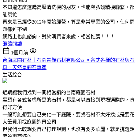
不知道怎麼選購高壓清洗機的朋友，也能與弘翊精機聯繫，都
能幫忙
再來是已經從2012年開始經營，算是非常專業的公司，任何問
題都難不倒
網路上也能諮詢，對於消費者來說，相當推薦！！！
繼續閱讀
1個月前
台南庭園石材｜石園景觀石材有限公司。各式各樣的石材與石
料，天然景觀石專家
生活綜合
近期讓我們找到一間相當讚的台南庭園石材
裏頭有各式各樣所需的石材，都是可以直接到現場選購的，真
得好方便
一般可能想要自己美化一下庭院，要找石材不太好找或是要花
大筆費用找庭園造景公司
但我們比較想要自己打理規劃，也沒有要多華麗，就是挑選想
要的東西擺放