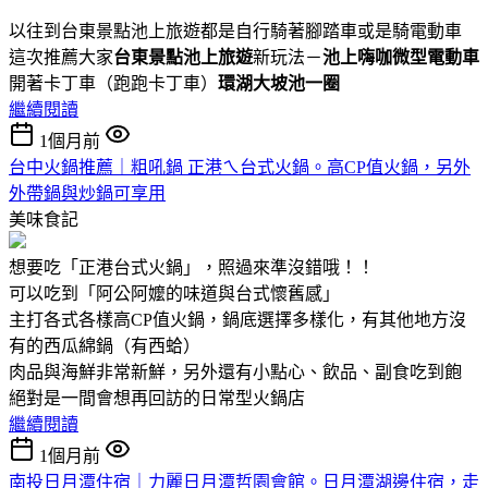
以往到台東景點池上旅遊都是自行騎著腳踏車或是騎電動車
這次推薦大家
台東景點池上旅遊
新玩法－
池上嗨咖微型電動車
開著卡丁車（跑跑卡丁車）
環湖大坡池一圈
繼續閱讀
1個月前
台中火鍋推薦｜粗吼鍋 正港ㄟ台式火鍋。高CP值火鍋，另外
外帶鍋與炒鍋可享用
美味食記
想要吃「正港台式火鍋」，照過來準沒錯哦！！
可以吃到「阿公阿嬤的味道與台式懷舊感」
主打各式各樣高CP值火鍋，鍋底選擇多樣化，有其他地方沒
有的西瓜綿鍋（有西蛤）
肉品與海鮮非常新鮮，另外還有小點心、飲品、副食吃到飽
絕對是一間會想再回訪的日常型火鍋店
繼續閱讀
1個月前
南投日月潭住宿｜力麗日月潭哲園會館。日月潭湖邊住宿，走