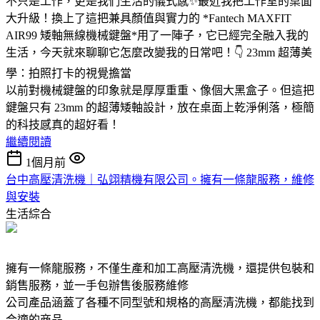
不只是工作，更是我們生活的儀式感✨最近我把工作室的桌面
大升級！換上了這把兼具顏值與實力的 *Fantech MAXFIT
AIR99 矮軸無線機械鍵盤*用了一陣子，它已經完全融入我的
生活，今天就來聊聊它怎麼改變我的日常吧！👇 23mm 超薄美
學：拍照打卡的視覺擔當
以前對機械鍵盤的印象就是厚厚重重、像個大黑盒子。但這把
鍵盤只有 23mm 的超薄矮軸設計，放在桌面上乾淨俐落，極簡
的科技感真的超好看！
繼續閱讀
1個月前
台中高壓清洗機｜弘翊精機有限公司。擁有一條龍服務，維修
與安裝
生活綜合
擁有一條龍服務，不僅生產和加工高壓清洗機，還提供包裝和
銷售服務，並一手包辦售後服務維修
公司產品涵蓋了各種不同型號和規格的高壓清洗機，都能找到
合適的商品