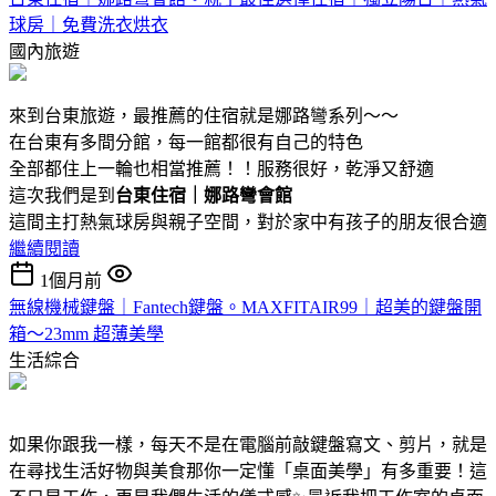
球房｜免費洗衣烘衣
國內旅遊
來到台東旅遊，最推薦的住宿就是娜路彎系列～～
在台東有多間分館，每一館都很有自己的特色
全部都住上一輪也相當推薦！！服務很好，乾淨又舒適
這次我們是到
台東住宿｜娜路彎會館
這間主打熱氣球房與親子空間，對於家中有孩子的朋友很合適
繼續閱讀
1個月前
無線機械鍵盤｜Fantech鍵盤。MAXFITAIR99｜超美的鍵盤開
箱～23mm 超薄美學
生活綜合
如果你跟我一樣，每天不是在電腦前敲鍵盤寫文、剪片，就是
在尋找生活好物與美食那你一定懂「桌面美學」有多重要！這