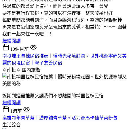
住過真的都會愛上這裡，而且會想要讓人多待一會兒
要不是有行程安排，真的可以在這裡待一整天發呆也好
每間房間都能看到海，而且距離海也很近，整體的視野超棒
再來是它每個空間與光呈現出來的感覺，相當特別～～～跟著
我們一起來住一晚吧！！
繼續閱讀
10個月前
南投埔里包棟民宿推薦｜慢時光秘境莊園。世外桃源寧靜又美
麗的秘境民宿｜親子友善民宿
☺南投☺
國內旅遊
近期到過最推薦又讓我們不想離開的埔里包棟民宿
繼續閱讀
1週前
高雄70年青草茶｜濃厚舖青草茶。活力源馬卡仙草茶粉包
生活綜合