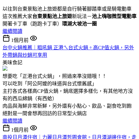
以往到台東景點池上旅遊都是自行騎著腳踏車或是騎電動車
這次推薦大家
台東景點池上旅遊
新玩法－
池上嗨咖微型電動車
開著卡丁車（跑跑卡丁車）
環湖大坡池一圈
繼續閱讀
1個月前
台中火鍋推薦｜粗吼鍋 正港ㄟ台式火鍋。高CP值火鍋，另外
外帶鍋與炒鍋可享用
美味食記
想要吃「正港台式火鍋」，照過來準沒錯哦！！
可以吃到「阿公阿嬤的味道與台式懷舊感」
主打各式各樣高CP值火鍋，鍋底選擇多樣化，有其他地方沒
有的西瓜綿鍋（有西蛤）
肉品與海鮮非常新鮮，另外還有小點心、飲品、副食吃到飽
絕對是一間會想再回訪的日常型火鍋店
繼續閱讀
1個月前
南投日月潭住宿｜力麗日月潭哲園會館。日月潭湖邊住宿，走