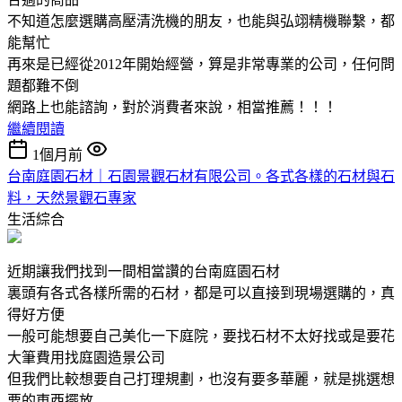
不知道怎麼選購高壓清洗機的朋友，也能與弘翊精機聯繫，都
能幫忙
再來是已經從2012年開始經營，算是非常專業的公司，任何問
題都難不倒
網路上也能諮詢，對於消費者來說，相當推薦！！！
繼續閱讀
1個月前
台南庭園石材｜石園景觀石材有限公司。各式各樣的石材與石
料，天然景觀石專家
生活綜合
近期讓我們找到一間相當讚的台南庭園石材
裏頭有各式各樣所需的石材，都是可以直接到現場選購的，真
得好方便
一般可能想要自己美化一下庭院，要找石材不太好找或是要花
大筆費用找庭園造景公司
但我們比較想要自己打理規劃，也沒有要多華麗，就是挑選想
要的東西擺放