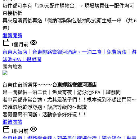
每件都可享有「200元配件購物金」，現場購買任一配件均可
直接折抵
再來是消費後再送「傑納瑞狗狗包裝抽取式衛生紙一串 （共 6
包）
繼續閱讀
1個月前
台東大飯店｜台東娜路彎銀河酒店。一泊二食｜免費宵夜｜游
泳池SPA｜遊戲間
國內旅遊
台東住宿新選擇～～～
台東娜路彎銀河酒店
是一間提供一泊二食｜免費宵夜｜游泳池SPA｜遊戲間
老中青都非常合適，尤其是孩子們！！根本玩到不想出門阿～
整體環境乾淨舒適，飯店等級的～超讚
暑假優惠不間斷，活動多多好好玩！！
繼續閱讀
1個月前
台東住宿｜娜路彎會館。親子最佳選擇住宿｜獨立陽台｜熱氣