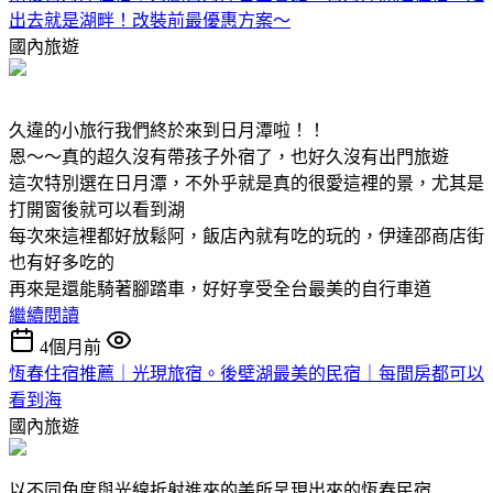
出去就是湖畔！改裝前最優惠方案～
國內旅遊
久違的小旅行我們終於來到日月潭啦！！
恩～～真的超久沒有帶孩子外宿了，也好久沒有出門旅遊
這次特別選在日月潭，不外乎就是真的很愛這裡的景，尤其是
打開窗後就可以看到湖
每次來這裡都好放鬆阿，飯店內就有吃的玩的，伊達邵商店街
也有好多吃的
再來是還能騎著腳踏車，好好享受全台最美的自行車道
繼續閱讀
4個月前
恆春住宿推薦｜光現旅宿。後壁湖最美的民宿｜每間房都可以
看到海
國內旅遊
以不同角度與光線折射進來的美所呈現出來的恆春民宿