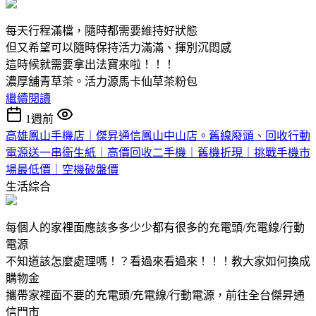
每天行程滿檔，隨時都需要維持好狀態
但又希望可以隨時保持活力滿滿、揮別沉悶感
這時候就需要拿出法寶來啦！！！
濃厚舖青草茶。活力源馬卡仙草茶粉包
繼續閱讀
1週前
高雄鳳山手機店｜傑昇通信鳳山中山店。舊線廢頭、回收行動
電源送一串衛生紙｜高價回收二手機｜舊機折現｜挑戰手機市
場最低價｜空機破盤價
生活綜合
每個人的家裡面應該多多少少都有很多的充電頭/充電線/行動
電源
不知道該怎麼處理嗎！？看過來看過來！！！教大家如何換成
購物金
攜帶家裡面不要的充電頭/充電線/行動電源，前往全台傑昇通
信門市