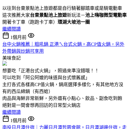
以往到台東景點池上旅遊都是自行騎著腳踏車或是騎電動車
這次推薦大家
台東景點池上旅遊
新玩法－
池上嗨咖微型電動車
開著卡丁車（跑跑卡丁車）
環湖大坡池一圈
繼續閱讀
1個月前
台中火鍋推薦｜粗吼鍋 正港ㄟ台式火鍋。高CP值火鍋，另外
外帶鍋與炒鍋可享用
美味食記
想要吃「正港台式火鍋」，照過來準沒錯哦！！
可以吃到「阿公阿嬤的味道與台式懷舊感」
主打各式各樣高CP值火鍋，鍋底選擇多樣化，有其他地方沒
有的西瓜綿鍋（有西蛤）
肉品與海鮮非常新鮮，另外還有小點心、飲品、副食吃到飽
絕對是一間會想再回訪的日常型火鍋店
繼續閱讀
1個月前
南投日月潭住宿｜力麗日月潭哲園會館。日月潭湖邊住宿，走