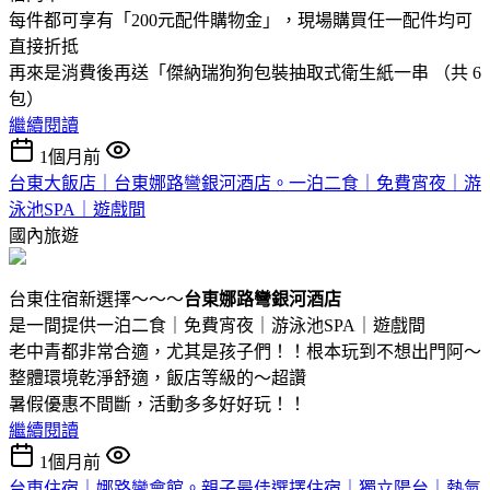
每件都可享有「200元配件購物金」，現場購買任一配件均可
直接折抵
再來是消費後再送「傑納瑞狗狗包裝抽取式衛生紙一串 （共 6
包）
繼續閱讀
1個月前
台東大飯店｜台東娜路彎銀河酒店。一泊二食｜免費宵夜｜游
泳池SPA｜遊戲間
國內旅遊
台東住宿新選擇～～～
台東娜路彎銀河酒店
是一間提供一泊二食｜免費宵夜｜游泳池SPA｜遊戲間
老中青都非常合適，尤其是孩子們！！根本玩到不想出門阿～
整體環境乾淨舒適，飯店等級的～超讚
暑假優惠不間斷，活動多多好好玩！！
繼續閱讀
1個月前
台東住宿｜娜路彎會館。親子最佳選擇住宿｜獨立陽台｜熱氣