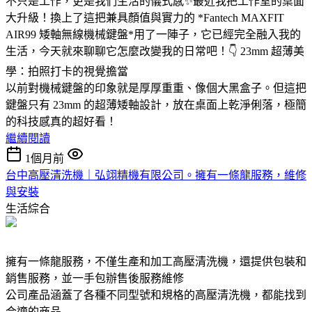
不只是工作，更是我們生活的儀式感✨最近我把工作室的桌面
大升級！換上了這把兼具顏值與實力的 *Fantech MAXFIT
AIR99 矮軸無線機械鍵盤*用了一陣子，它已經完全融入我的
生活，今天就來聊聊它怎麼改變我的日常吧！👇 23mm 超薄美
學：拍照打卡的視覺擔當
以前對機械鍵盤的印象就是厚厚重重、像個大黑盒子。但這把
鍵盤只有 23mm 的超薄矮軸設計，放在桌面上乾淨俐落，極簡
的科技感真的超好看！
繼續閱讀
1個月前
台中高壓清洗機｜弘翊精機有限公司。擁有一條龍服務，維修
與安裝
生活綜合
擁有一條龍服務，不僅生產和加工高壓清洗機，還提供包裝和
銷售服務，並一手包辦售後服務維修
公司產品涵蓋了各種不同型號和規格的高壓清洗機，都能找到
合適的商品