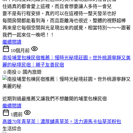
住過真的都會愛上這裡，而且會想要讓人多待一會兒
要不是有行程安排，真的可以在這裡待一整天發呆也好
每間房間都能看到海，而且距離海也很近，整體的視野超棒
再來是它每個空間與光呈現出來的感覺，相當特別～～～跟著
我們一起來住一晚吧！！
繼續閱讀
10個月前
南投埔里包棟民宿推薦｜慢時光秘境莊園。世外桃源寧靜又美
麗的秘境民宿｜親子友善民宿
☺南投☺
國內旅遊
近期到過最推薦又讓我們不想離開的埔里包棟民宿
繼續閱讀
1週前
高雄70年青草茶｜濃厚舖青草茶。活力源馬卡仙草茶粉包
生活綜合