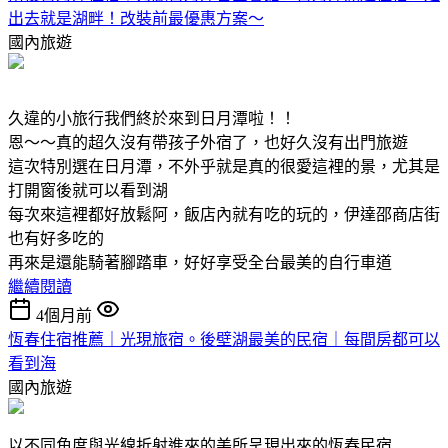
出去就是湖畔！改裝前最優惠方案～
國內旅遊
久違的小旅行我們終於來到日月潭啦！！
恩～～真的超久沒有帶孩子外宿了，也好久沒有出門旅遊
這次特別選在日月潭，不外乎就是真的很愛這裡的景，尤其是
打開窗後就可以看到湖
每次來這裡都好放鬆阿，飯店內就有吃的玩的，伊達邵商店街
也有好多吃的
再來是還能騎著腳踏車，好好享受全台最美的自行車道
繼續閱讀
4個月前
恆春住宿推薦｜光現旅宿。後壁湖最美的民宿｜每間房都可以
看到海
國內旅遊
以不同角度與光線折射進來的美所呈現出來的恆春民宿