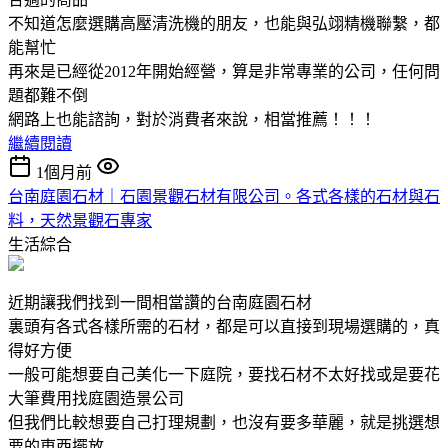
不知道怎麼選購高壓清洗機的朋友，也能與弘翊精機聯繫，都
能幫忙
再來是已經從2012年開始經營，算是非常專業的公司，任何問
題都難不倒
網路上也能諮詢，對於消費者來說，相當推薦！！！
繼續閱讀
1個月前
台南庭園石材｜石園景觀石材有限公司。各式各樣的石材與石
料，天然景觀石專家
生活綜合
近期讓我們找到一間相當讚的台南庭園石材
裏頭有各式各樣所需的石材，都是可以直接到現場選購的，真
得好方便
一般可能想要自己美化一下庭院，要找石材不太好找或是要花
大筆費用找庭園造景公司
但我們比較想要自己打理規劃，也沒有要多華麗，就是挑選想
要的東西擺放