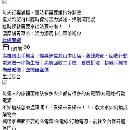
每天行程滿檔，隨時都需要維持好狀態
但又希望可以隨時保持活力滿滿、揮別沉悶感
這時候就需要拿出法寶來啦！！！
濃厚舖青草茶。活力源馬卡仙草茶粉包
繼續閱讀
1週前
高雄鳳山手機店｜傑昇通信鳳山中山店。舊線廢頭、回收行動
電源送一串衛生紙｜高價回收二手機｜舊機折現｜挑戰手機市
場最低價｜空機破盤價
生活綜合
每個人的家裡面應該多多少少都有很多的充電頭/充電線/行動
電源
不知道該怎麼處理嗎！？看過來看過來！！！教大家如何換成
購物金
攜帶家裡面不要的充電頭/充電線/行動電源，前往全台傑昇通
信門市