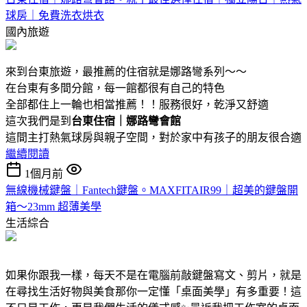
球房｜免費洗衣烘衣
國內旅遊
來到台東旅遊，最推薦的住宿就是娜路彎系列～～
在台東有多間分館，每一館都很有自己的特色
全部都住上一輪也相當推薦！！服務很好，乾淨又舒適
這次我們是到
台東住宿｜娜路彎會館
這間主打熱氣球房與親子空間，對於家中有孩子的朋友很合適
繼續閱讀
1個月前
無線機械鍵盤｜Fantech鍵盤。MAXFITAIR99｜超美的鍵盤開
箱～23mm 超薄美學
生活綜合
如果你跟我一樣，每天不是在電腦前敲鍵盤寫文、剪片，就是
在尋找生活好物與美食那你一定懂「桌面美學」有多重要！這