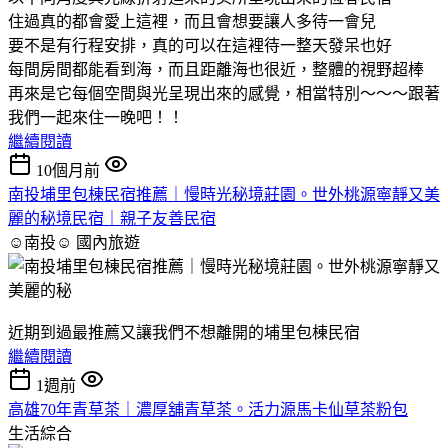
住過真的都會愛上這裡，而且會想要讓人多待一會兒
要不是有行程安排，真的可以在這裡待一整天發呆也好
每間房間都能看到海，而且距離海也很近，整體的視野超棒
再來是它每個空間與光呈現出來的感覺，相當特別～～～跟著
我們一起來住一晚吧！！
繼續閱讀
10個月前
南投埔里包棟民宿推薦｜慢時光秘境莊園。世外桃源寧靜又美
麗的秘境民宿｜親子友善民宿
☺南投☺
國內旅遊
近期到過最推薦又讓我們不想離開的埔里包棟民宿
繼續閱讀
1週前
高雄70年青草茶｜濃厚舖青草茶。活力源馬卡仙草茶粉包
生活綜合