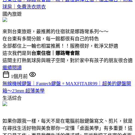
球房｜免費洗衣烘衣
國內旅遊
來到台東旅遊，最推薦的住宿就是娜路彎系列～～
在台東有多間分館，每一館都很有自己的特色
全部都住上一輪也相當推薦！！服務很好，乾淨又舒適
這次我們是到
台東住宿｜娜路彎會館
這間主打熱氣球房與親子空間，對於家中有孩子的朋友很合適
繼續閱讀
1個月前
無線機械鍵盤｜Fantech鍵盤。MAXFITAIR99｜超美的鍵盤開
箱～23mm 超薄美學
生活綜合
如果你跟我一樣，每天不是在電腦前敲鍵盤寫文、剪片，就是
在尋找生活好物與美食那你一定懂「桌面美學」有多重要！這