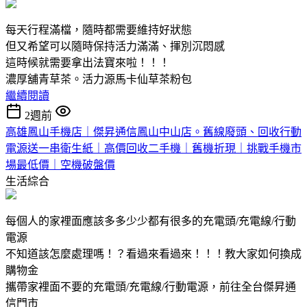
每天行程滿檔，隨時都需要維持好狀態
但又希望可以隨時保持活力滿滿、揮別沉悶感
這時候就需要拿出法寶來啦！！！
濃厚舖青草茶。活力源馬卡仙草茶粉包
繼續閱讀
2週前
高雄鳳山手機店｜傑昇通信鳳山中山店。舊線廢頭、回收行動
電源送一串衛生紙｜高價回收二手機｜舊機折現｜挑戰手機市
場最低價｜空機破盤價
生活綜合
每個人的家裡面應該多多少少都有很多的充電頭/充電線/行動
電源
不知道該怎麼處理嗎！？看過來看過來！！！教大家如何換成
購物金
攜帶家裡面不要的充電頭/充電線/行動電源，前往全台傑昇通
信門市