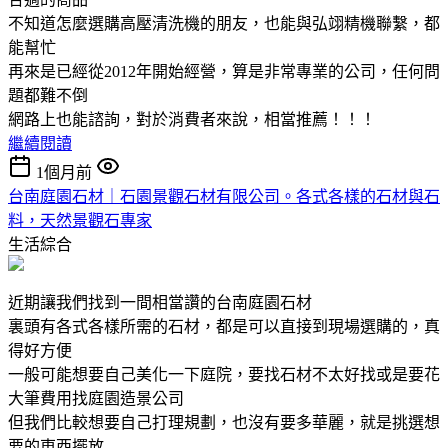
不知道怎麼選購高壓清洗機的朋友，也能與弘翊精機聯繫，都
能幫忙
再來是已經從2012年開始經營，算是非常專業的公司，任何問
題都難不倒
網路上也能諮詢，對於消費者來說，相當推薦！！！
繼續閱讀
1個月前
台南庭園石材｜石園景觀石材有限公司。各式各樣的石材與石
料，天然景觀石專家
生活綜合
近期讓我們找到一間相當讚的台南庭園石材
裏頭有各式各樣所需的石材，都是可以直接到現場選購的，真
得好方便
一般可能想要自己美化一下庭院，要找石材不太好找或是要花
大筆費用找庭園造景公司
但我們比較想要自己打理規劃，也沒有要多華麗，就是挑選想
要的東西擺放