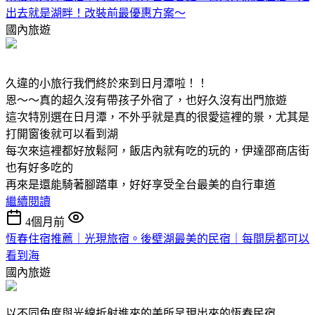
出去就是湖畔！改裝前最優惠方案～
國內旅遊
久違的小旅行我們終於來到日月潭啦！！
恩～～真的超久沒有帶孩子外宿了，也好久沒有出門旅遊
這次特別選在日月潭，不外乎就是真的很愛這裡的景，尤其是
打開窗後就可以看到湖
每次來這裡都好放鬆阿，飯店內就有吃的玩的，伊達邵商店街
也有好多吃的
再來是還能騎著腳踏車，好好享受全台最美的自行車道
繼續閱讀
4個月前
恆春住宿推薦｜光現旅宿。後壁湖最美的民宿｜每間房都可以
看到海
國內旅遊
以不同角度與光線折射進來的美所呈現出來的恆春民宿