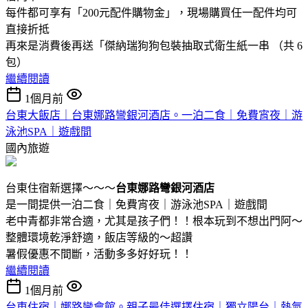
每件都可享有「200元配件購物金」，現場購買任一配件均可
直接折抵
再來是消費後再送「傑納瑞狗狗包裝抽取式衛生紙一串 （共 6
包）
繼續閱讀
1個月前
台東大飯店｜台東娜路彎銀河酒店。一泊二食｜免費宵夜｜游
泳池SPA｜遊戲間
國內旅遊
台東住宿新選擇～～～
台東娜路彎銀河酒店
是一間提供一泊二食｜免費宵夜｜游泳池SPA｜遊戲間
老中青都非常合適，尤其是孩子們！！根本玩到不想出門阿～
整體環境乾淨舒適，飯店等級的～超讚
暑假優惠不間斷，活動多多好好玩！！
繼續閱讀
1個月前
台東住宿｜娜路彎會館。親子最佳選擇住宿｜獨立陽台｜熱氣