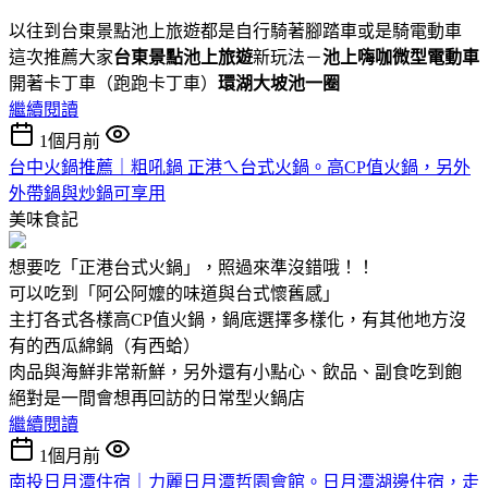
以往到台東景點池上旅遊都是自行騎著腳踏車或是騎電動車
這次推薦大家
台東景點池上旅遊
新玩法－
池上嗨咖微型電動車
開著卡丁車（跑跑卡丁車）
環湖大坡池一圈
繼續閱讀
1個月前
台中火鍋推薦｜粗吼鍋 正港ㄟ台式火鍋。高CP值火鍋，另外
外帶鍋與炒鍋可享用
美味食記
想要吃「正港台式火鍋」，照過來準沒錯哦！！
可以吃到「阿公阿嬤的味道與台式懷舊感」
主打各式各樣高CP值火鍋，鍋底選擇多樣化，有其他地方沒
有的西瓜綿鍋（有西蛤）
肉品與海鮮非常新鮮，另外還有小點心、飲品、副食吃到飽
絕對是一間會想再回訪的日常型火鍋店
繼續閱讀
1個月前
南投日月潭住宿｜力麗日月潭哲園會館。日月潭湖邊住宿，走