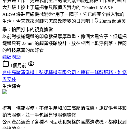
不只是工作，更是我們生活的儀式感✨最近我把工作室的桌面
大升級！換上了這把兼具顏值與實力的 *Fantech MAXFIT
AIR99 矮軸無線機械鍵盤*用了一陣子，它已經完全融入我的
生活，今天就來聊聊它怎麼改變我的日常吧！👇 23mm 超薄美
學：拍照打卡的視覺擔當
以前對機械鍵盤的印象就是厚厚重重、像個大黑盒子。但這把
鍵盤只有 23mm 的超薄矮軸設計，放在桌面上乾淨俐落，極簡
的科技感真的超好看！
繼續閱讀
1個月前
台中高壓清洗機｜弘翊精機有限公司。擁有一條龍服務，維修
與安裝
生活綜合
擁有一條龍服務，不僅生產和加工高壓清洗機，還提供包裝和
銷售服務，並一手包辦售後服務維修
公司產品涵蓋了各種不同型號和規格的高壓清洗機，都能找到
合適的商品