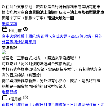
以往到台東景點池上旅遊都是自行騎著腳踏車或是騎電動車
這次推薦大家
台東景點池上旅遊
新玩法－
池上嗨咖微型電動車
開著卡丁車（跑跑卡丁車）
環湖大坡池一圈
繼續閱讀
1個月前
台中火鍋推薦｜粗吼鍋 正港ㄟ台式火鍋。高CP值火鍋，另外
外帶鍋與炒鍋可享用
美味食記
想要吃「正港台式火鍋」，照過來準沒錯哦！！
可以吃到「阿公阿嬤的味道與台式懷舊感」
主打各式各樣高CP值火鍋，鍋底選擇多樣化，有其他地方沒
有的西瓜綿鍋（有西蛤）
肉品與海鮮非常新鮮，另外還有小點心、飲品、副食吃到飽
絕對是一間會想再回訪的日常型火鍋店
繼續閱讀
1個月前
南投日月潭住宿｜力麗日月潭哲園會館。日月潭湖邊住宿，走