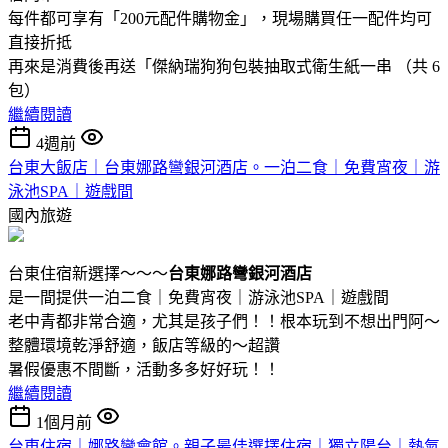
每件都可享有「200元配件購物金」，現場購買任一配件均可
直接折抵
再來是消費後再送「傑納瑞狗狗包裝抽取式衛生紙一串 （共 6
包）
繼續閱讀
4週前
台東大飯店｜台東娜路彎銀河酒店。一泊二食｜免費宵夜｜游
泳池SPA｜遊戲間
國內旅遊
台東住宿新選擇～～～
台東娜路彎銀河酒店
是一間提供一泊二食｜免費宵夜｜游泳池SPA｜遊戲間
老中青都非常合適，尤其是孩子們！！根本玩到不想出門阿～
整體環境乾淨舒適，飯店等級的～超讚
暑假優惠不間斷，活動多多好好玩！！
繼續閱讀
1個月前
台東住宿｜娜路彎會館。親子最佳選擇住宿｜獨立陽台｜熱氣