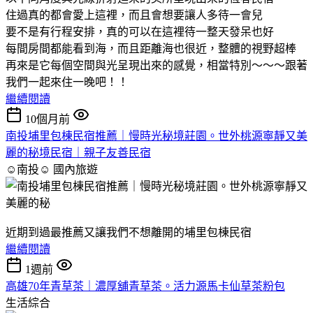
住過真的都會愛上這裡，而且會想要讓人多待一會兒
要不是有行程安排，真的可以在這裡待一整天發呆也好
每間房間都能看到海，而且距離海也很近，整體的視野超棒
再來是它每個空間與光呈現出來的感覺，相當特別～～～跟著
我們一起來住一晚吧！！
繼續閱讀
10個月前
南投埔里包棟民宿推薦｜慢時光秘境莊園。世外桃源寧靜又美
麗的秘境民宿｜親子友善民宿
☺南投☺
國內旅遊
近期到過最推薦又讓我們不想離開的埔里包棟民宿
繼續閱讀
1週前
高雄70年青草茶｜濃厚舖青草茶。活力源馬卡仙草茶粉包
生活綜合