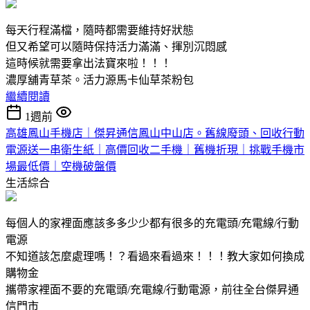
每天行程滿檔，隨時都需要維持好狀態
但又希望可以隨時保持活力滿滿、揮別沉悶感
這時候就需要拿出法寶來啦！！！
濃厚舖青草茶。活力源馬卡仙草茶粉包
繼續閱讀
1週前
高雄鳳山手機店｜傑昇通信鳳山中山店。舊線廢頭、回收行動
電源送一串衛生紙｜高價回收二手機｜舊機折現｜挑戰手機市
場最低價｜空機破盤價
生活綜合
每個人的家裡面應該多多少少都有很多的充電頭/充電線/行動
電源
不知道該怎麼處理嗎！？看過來看過來！！！教大家如何換成
購物金
攜帶家裡面不要的充電頭/充電線/行動電源，前往全台傑昇通
信門市