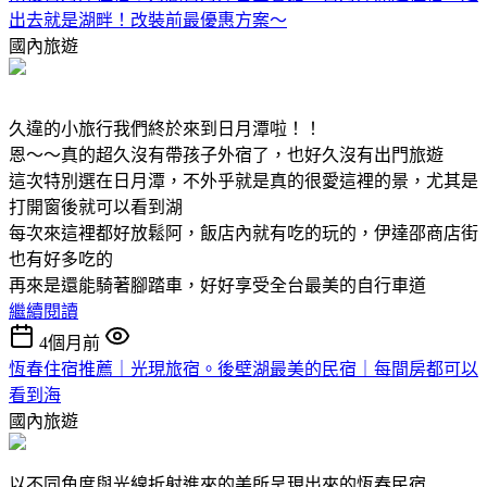
出去就是湖畔！改裝前最優惠方案～
國內旅遊
久違的小旅行我們終於來到日月潭啦！！
恩～～真的超久沒有帶孩子外宿了，也好久沒有出門旅遊
這次特別選在日月潭，不外乎就是真的很愛這裡的景，尤其是
打開窗後就可以看到湖
每次來這裡都好放鬆阿，飯店內就有吃的玩的，伊達邵商店街
也有好多吃的
再來是還能騎著腳踏車，好好享受全台最美的自行車道
繼續閱讀
4個月前
恆春住宿推薦｜光現旅宿。後壁湖最美的民宿｜每間房都可以
看到海
國內旅遊
以不同角度與光線折射進來的美所呈現出來的恆春民宿