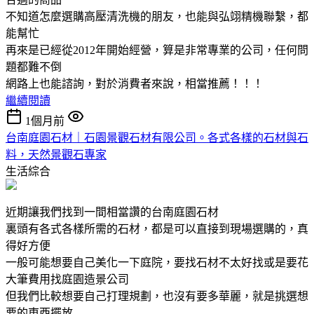
不知道怎麼選購高壓清洗機的朋友，也能與弘翊精機聯繫，都
能幫忙
再來是已經從2012年開始經營，算是非常專業的公司，任何問
題都難不倒
網路上也能諮詢，對於消費者來說，相當推薦！！！
繼續閱讀
1個月前
台南庭園石材｜石園景觀石材有限公司。各式各樣的石材與石
料，天然景觀石專家
生活綜合
近期讓我們找到一間相當讚的台南庭園石材
裏頭有各式各樣所需的石材，都是可以直接到現場選購的，真
得好方便
一般可能想要自己美化一下庭院，要找石材不太好找或是要花
大筆費用找庭園造景公司
但我們比較想要自己打理規劃，也沒有要多華麗，就是挑選想
要的東西擺放