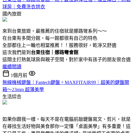
球房｜免費洗衣烘衣
國內旅遊
來到台東旅遊，最推薦的住宿就是娜路彎系列～～
在台東有多間分館，每一館都很有自己的特色
全部都住上一輪也相當推薦！！服務很好，乾淨又舒適
這次我們是到
台東住宿｜娜路彎會館
這間主打熱氣球房與親子空間，對於家中有孩子的朋友很合適
繼續閱讀
1個月前
無線機械鍵盤｜Fantech鍵盤。MAXFITAIR99｜超美的鍵盤開
箱～23mm 超薄美學
生活綜合
如果你跟我一樣，每天不是在電腦前敲鍵盤寫文、剪片，就是
在尋找生活好物與美食那你一定懂「桌面美學」有多重要！這