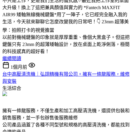
不只是工作，更是我們生活的儀式感✨最近我把工作室的桌面
大升級！換上了這把兼具顏值與實力的 *Fantech MAXFIT
AIR99 矮軸無線機械鍵盤*用了一陣子，它已經完全融入我的
生活，今天就來聊聊它怎麼改變我的日常吧！👇 23mm 超薄美
學：拍照打卡的視覺擔當
以前對機械鍵盤的印象就是厚厚重重、像個大黑盒子。但這把
鍵盤只有 23mm 的超薄矮軸設計，放在桌面上乾淨俐落，極簡
的科技感真的超好看！
繼續閱讀
1個月前
台中高壓清洗機｜弘翊精機有限公司。擁有一條龍服務，維修
與安裝
生活綜合
擁有一條龍服務，不僅生產和加工高壓清洗機，還提供包裝和
銷售服務，並一手包辦售後服務維修
公司產品涵蓋了各種不同型號和規格的高壓清洗機，都能找到
合適的商品