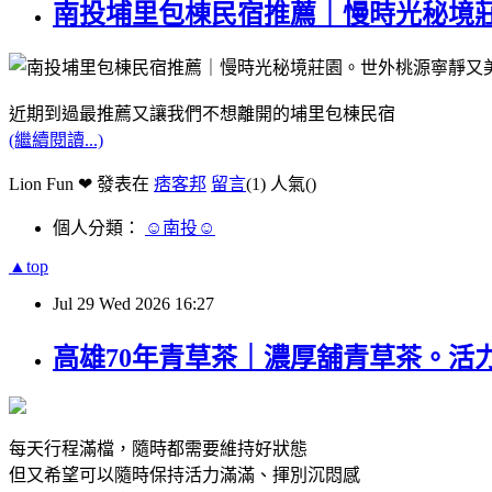
南投埔里包棟民宿推薦｜慢時光秘境
近期到過最推薦又讓我們不想離開的埔里包棟民宿
(繼續閱讀...)
Lion Fun ❤ 發表在
痞客邦
留言
(1)
人氣(
)
個人分類：
☺南投☺
▲top
Jul
29
Wed
2026
16:27
高雄70年青草茶｜濃厚舖青草茶。活
每天行程滿檔，隨時都需要維持好狀態
但又希望可以隨時保持活力滿滿、揮別沉悶感