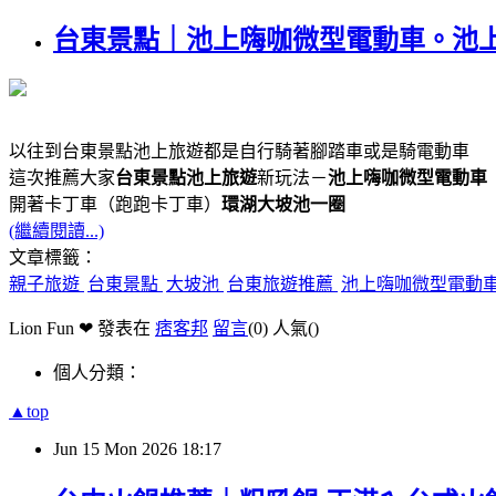
台東景點｜池上嗨咖微型電動車。池
以往到台東景點池上旅遊都是自行騎著腳踏車或是騎電動車
這次推薦大家
台東景點池上旅遊
新玩法－
池上嗨咖微型電動車
開著卡丁車（跑跑卡丁車）
環湖大坡池一圈
(繼續閱讀...)
文章標籤：
親子旅遊
台東景點
大坡池
台東旅遊推薦
池上嗨咖微型電動
Lion Fun ❤ 發表在
痞客邦
留言
(0)
人氣(
)
個人分類：
▲top
Jun
15
Mon
2026
18:17