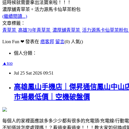
這時候就需要拿出法寶來啦！！！
濃厚舖青草茶。活力源馬卡仙草茶粉包
(繼續閱讀...)
文章標籤：
青草茶
高雄70年青草茶
濃厚舖青草茶
活力源馬卡仙草茶粉
Lion Fun ❤ 發表在
痞客邦
留言
(0)
人氣(
)
個人分類：
▲top
Jul
25
Sat
2026
09:51
高雄鳳山手機店｜傑昇通信鳳山中山
市場最低價｜空機破盤價
每個人的家裡面應該多多少少都有很多的充電頭/充電線/行動
不知道該怎麼處理嗎！？看過來看過來！！！教大家如何換成