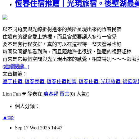
恆春住宿推薦｜光現旅宿。後壁湖最
以不同角度與光線折射進來的美所呈現出來的恆春民宿
住過真的都會愛上這裡，而且會想要讓人多待一會兒
要不是有行程安排，真的可以在這裡待一整天發呆也好
每間房間都能看到海，而且距離海也很近，整體的視野超棒
再來是它每個空間與光呈現出來的感覺，相當特別～～～跟著
(繼續閱讀...)
文章標籤：
墾丁住宿
恆春民宿
恆春住宿推薦
恆春住宿
光現旅宿
後壁湖
Lion Fun ❤ 發表在
痞客邦
留言
(0)
人氣(
)
個人分類：
▲top
Sep
17
Wed
2025
14:47