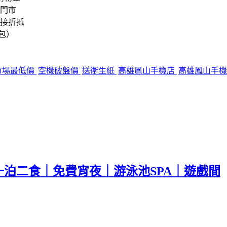
信門市
直接折抵
包）
市場最低價
空機破盤價
送衛生紙
高雄鳳山手機店
高雄鳳山手
泊二食｜免費宵夜｜游泳池SPA｜遊戲間