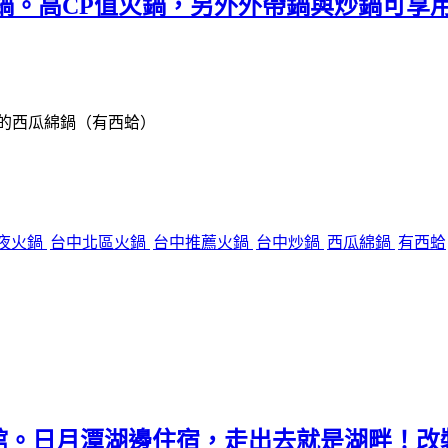
鍋。高CP值火鍋，另外外帶鍋與炒鍋可享
的西瓜綿鍋（有西蛤）
夜火鍋
台中北區火鍋
台中推薦火鍋
台中炒鍋
西瓜綿鍋
有西蛤
館。日月潭湖邊住宿，走出去就是湖畔！改