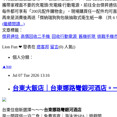
攜帶家裡面不要的充電頭/充電線/行動電源，前往全台傑昇通
每件都可享有「200元配件購物金」，現場購買任一配件均可
再來是消費後再送「傑納瑞狗狗包裝抽取式衛生紙一串 （共 6 
(繼續閱讀...)
文章標籤：
傑昇通信
高價回收二手機
回收行動電源
舊機折現
挑戰手機
Lion Fun ❤ 發表在
痞客邦
留言
(0)
人氣(
)
個人分類：
▲top
Jul
07
Tue
2026
13:16
台東大飯店｜台東娜路彎銀河酒店。一
台東住宿新選擇～～～
台東娜路彎銀河酒店
是一間提供一泊二食｜免費宵夜｜游泳池SPA｜遊戲間