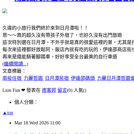
久違的小旅行我們終於來到日月潭啦！！
恩～～真的超久沒有帶孩子外宿了，也好久沒有出門旅遊
這次特別選在日月潭，不外乎就是真的很愛這裡的景，尤其是
每次來這裡都好放鬆阿，飯店內就有吃的玩的，伊達邵商店街
再來是還能騎著腳踏車，好好享受全台最美的自行車道
(繼續閱讀...)
文章標籤：
南投住宿
力麗哲園
日月潭民宿
伊達邵碼頭
力麗日月潭哲園
Lion Fun ❤ 發表在
痞客邦
留言
(0)
人氣(
)
個人分類：
▲top
Mar
18
Wed
2026
11:00