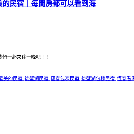
美的民宿｜每間房都可以看到海
我們一起來住一晚吧！！
最美的民宿
後壁湖民宿
恆春包凍民宿
後壁湖包棟民宿
恆春看