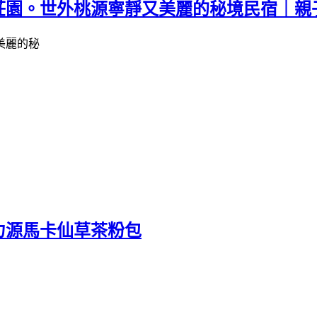
莊園。世外桃源寧靜又美麗的秘境民宿｜親
力源馬卡仙草茶粉包