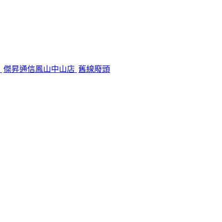
機
傑昇通信鳳山中山店
舊線廢頭