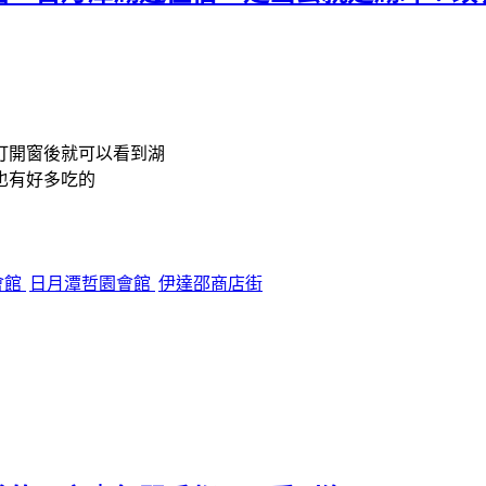
打開窗後就可以看到湖
也有好多吃的
會館
日月潭哲園會館
伊達邵商店街