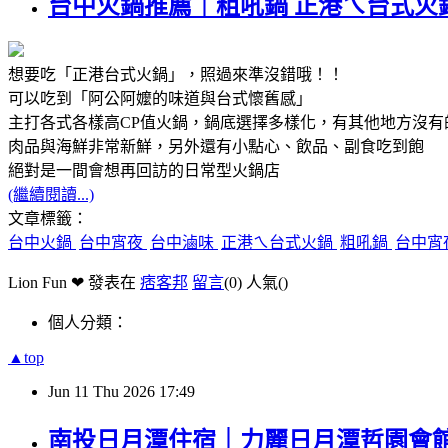
台中火鍋推薦｜粗吼鍋 正港ㄟ台式火
想要吃「正港台式火鍋」，照過來準沒錯哦！！
可以吃到「阿公阿嬤的味道與台式懷舊感」
主打各式各樣高CP值火鍋，鍋底選擇多樣化，有其他地方沒有
肉品與海鮮非常新鮮，另外還有小點心、飲品、副食吃到飽
絕對是一間會想再回訪的日常型火鍋店
(繼續閱讀...)
文章標籤：
台中火鍋
台中宵夜
台中滷味
正港ㄟ台式火鍋
粗吼鍋
台中宵
Lion Fun ❤ 發表在
痞客邦
留言
(0)
人氣(
)
個人分類：
▲top
Jun
11
Thu
2026
17:49
南投日月潭住宿｜力麗日月潭哲園會