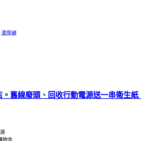
包
濃厚舖
店。舊線廢頭、回收行動電源送一串衛生紙
電源
購物金