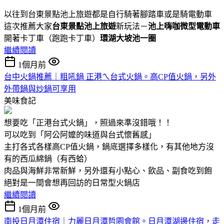
以往到台東景點池上旅遊都是自行騎著腳踏車或是騎電動車
這次推薦大家
台東景點池上旅遊
新玩法－
池上嗨咖微型電動車
開著卡丁車（跑跑卡丁車）
環湖大坡池一圈
繼續閱讀
1個月前
台中火鍋推薦｜粗吼鍋 正港ㄟ台式火鍋。高CP值火鍋，另外
外帶鍋與炒鍋可享用
美味食記
想要吃「正港台式火鍋」，照過來準沒錯哦！！
可以吃到「阿公阿嬤的味道與台式懷舊感」
主打各式各樣高CP值火鍋，鍋底選擇多樣化，有其他地方沒
有的西瓜綿鍋（有西蛤）
肉品與海鮮非常新鮮，另外還有小點心、飲品、副食吃到飽
絕對是一間會想再回訪的日常型火鍋店
繼續閱讀
1個月前
南投日月潭住宿｜力麗日月潭哲園會館。日月潭湖邊住宿，走