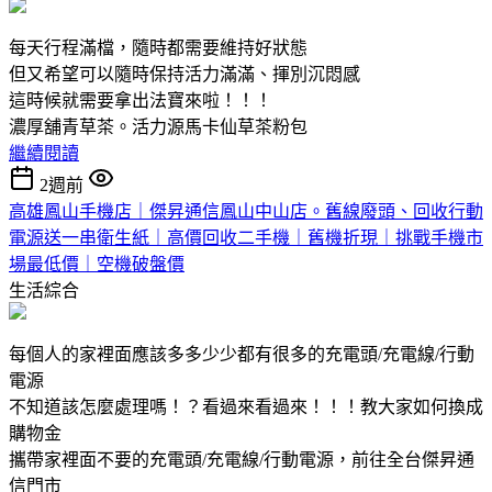
每天行程滿檔，隨時都需要維持好狀態
但又希望可以隨時保持活力滿滿、揮別沉悶感
這時候就需要拿出法寶來啦！！！
濃厚舖青草茶。活力源馬卡仙草茶粉包
繼續閱讀
2週前
高雄鳳山手機店｜傑昇通信鳳山中山店。舊線廢頭、回收行動
電源送一串衛生紙｜高價回收二手機｜舊機折現｜挑戰手機市
場最低價｜空機破盤價
生活綜合
每個人的家裡面應該多多少少都有很多的充電頭/充電線/行動
電源
不知道該怎麼處理嗎！？看過來看過來！！！教大家如何換成
購物金
攜帶家裡面不要的充電頭/充電線/行動電源，前往全台傑昇通
信門市