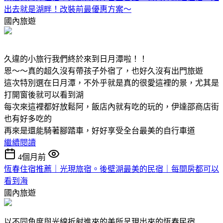
出去就是湖畔！改裝前最優惠方案～
國內旅遊
久違的小旅行我們終於來到日月潭啦！！
恩～～真的超久沒有帶孩子外宿了，也好久沒有出門旅遊
這次特別選在日月潭，不外乎就是真的很愛這裡的景，尤其是
打開窗後就可以看到湖
每次來這裡都好放鬆阿，飯店內就有吃的玩的，伊達邵商店街
也有好多吃的
再來是還能騎著腳踏車，好好享受全台最美的自行車道
繼續閱讀
4個月前
恆春住宿推薦｜光現旅宿。後壁湖最美的民宿｜每間房都可以
看到海
國內旅遊
以不同角度與光線折射進來的美所呈現出來的恆春民宿