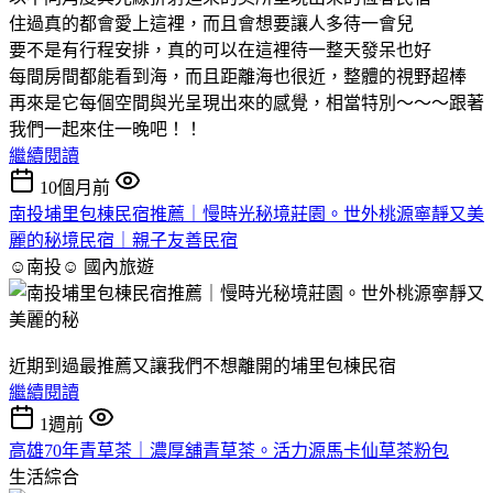
住過真的都會愛上這裡，而且會想要讓人多待一會兒
要不是有行程安排，真的可以在這裡待一整天發呆也好
每間房間都能看到海，而且距離海也很近，整體的視野超棒
再來是它每個空間與光呈現出來的感覺，相當特別～～～跟著
我們一起來住一晚吧！！
繼續閱讀
10個月前
南投埔里包棟民宿推薦｜慢時光秘境莊園。世外桃源寧靜又美
麗的秘境民宿｜親子友善民宿
☺南投☺
國內旅遊
近期到過最推薦又讓我們不想離開的埔里包棟民宿
繼續閱讀
1週前
高雄70年青草茶｜濃厚舖青草茶。活力源馬卡仙草茶粉包
生活綜合