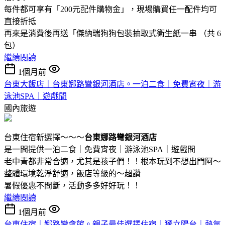
每件都可享有「200元配件購物金」，現場購買任一配件均可
直接折抵
再來是消費後再送「傑納瑞狗狗包裝抽取式衛生紙一串 （共 6
包）
繼續閱讀
1個月前
台東大飯店｜台東娜路彎銀河酒店。一泊二食｜免費宵夜｜游
泳池SPA｜遊戲間
國內旅遊
台東住宿新選擇～～～
台東娜路彎銀河酒店
是一間提供一泊二食｜免費宵夜｜游泳池SPA｜遊戲間
老中青都非常合適，尤其是孩子們！！根本玩到不想出門阿～
整體環境乾淨舒適，飯店等級的～超讚
暑假優惠不間斷，活動多多好好玩！！
繼續閱讀
1個月前
台東住宿｜娜路彎會館。親子最佳選擇住宿｜獨立陽台｜熱氣