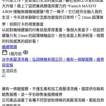
不只是工作，更是我們生活的儀式感✨最近我把工作室的桌面
大升級！換上了這把兼具顏值與實力的 *Fantech MAXFIT
AIR99 矮軸無線機械鍵盤*用了一陣子，它已經完全融入我的
生活，今天就來聊聊它怎麼改變我的日常吧！👇 23mm 超薄美
學：拍照打卡的視覺擔當
以前對機械鍵盤的印象就是厚厚重重、像個大黑盒子。但這把
鍵盤只有 23mm 的超薄矮軸設計，放在桌面上乾淨俐落，極簡
的科技感真的超好看！
繼續閱讀
1個月前
台中高壓清洗機｜弘翊精機有限公司。擁有一條龍服務，維修
與安裝
生活綜合
擁有一條龍服務，不僅生產和加工高壓清洗機，還提供包裝和
銷售服務，並一手包辦售後服務維修
公司產品涵蓋了各種不同型號和規格的高壓清洗機，都能找到
合適的商品