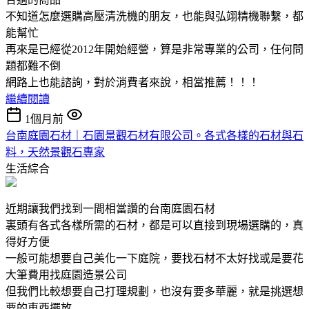
不知道怎麼選購高壓清洗機的朋友，也能與弘翊精機聯繫，都
能幫忙
再來是已經從2012年開始經營，算是非常專業的公司，任何問
題都難不倒
網路上也能諮詢，對於消費者來說，相當推薦！！！
繼續閱讀
1個月前
台南庭園石材｜石園景觀石材有限公司。各式各樣的石材與石
料，天然景觀石專家
生活綜合
近期讓我們找到一間相當讚的台南庭園石材
裏頭有各式各樣所需的石材，都是可以直接到現場選購的，真
得好方便
一般可能想要自己美化一下庭院，要找石材不太好找或是要花
大筆費用找庭園造景公司
但我們比較想要自己打理規劃，也沒有要多華麗，就是挑選想
要的東西擺放