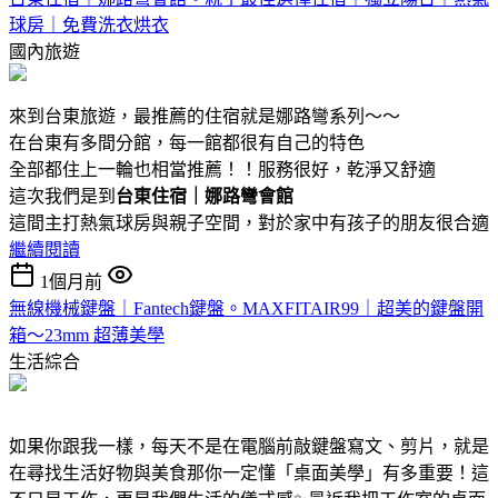
球房｜免費洗衣烘衣
國內旅遊
來到台東旅遊，最推薦的住宿就是娜路彎系列～～
在台東有多間分館，每一館都很有自己的特色
全部都住上一輪也相當推薦！！服務很好，乾淨又舒適
這次我們是到
台東住宿｜娜路彎會館
這間主打熱氣球房與親子空間，對於家中有孩子的朋友很合適
繼續閱讀
1個月前
無線機械鍵盤｜Fantech鍵盤。MAXFITAIR99｜超美的鍵盤開
箱～23mm 超薄美學
生活綜合
如果你跟我一樣，每天不是在電腦前敲鍵盤寫文、剪片，就是
在尋找生活好物與美食那你一定懂「桌面美學」有多重要！這