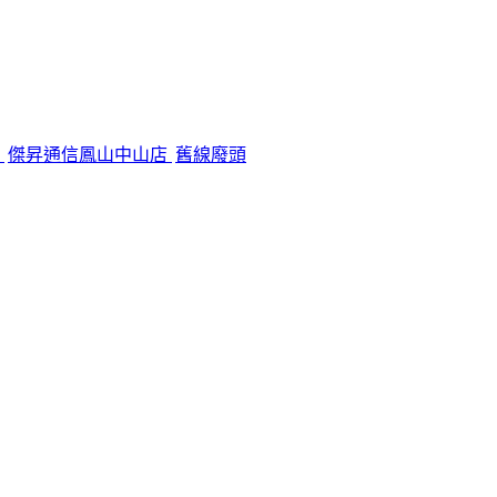
機
傑昇通信鳳山中山店
舊線廢頭