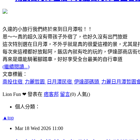
久違的小旅行我們終於來到日月潭啦！！
恩～～真的超久沒有帶孩子外宿了，也好久沒有出門旅遊
這次特別選在日月潭，不外乎就是真的很愛這裡的景，尤其是
每次來這裡都好放鬆阿，飯店內就有吃的玩的，伊達邵商店街
再來是還能騎著腳踏車，好好享受全台最美的自行車道
(繼續閱讀...)
文章標籤：
南投住宿
力麗哲園
日月潭民宿
伊達邵碼頭
力麗日月潭哲園
Lion Fun ❤ 發表在
痞客邦
留言
(0)
人氣(
)
個人分類：
▲top
Mar
18
Wed
2026
11:00