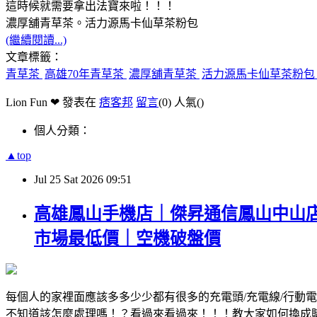
這時候就需要拿出法寶來啦！！！
濃厚舖青草茶。活力源馬卡仙草茶粉包
(繼續閱讀...)
文章標籤：
青草茶
高雄70年青草茶
濃厚舖青草茶
活力源馬卡仙草茶粉
Lion Fun ❤ 發表在
痞客邦
留言
(0)
人氣(
)
個人分類：
▲top
Jul
25
Sat
2026
09:51
高雄鳳山手機店｜傑昇通信鳳山中山
市場最低價｜空機破盤價
每個人的家裡面應該多多少少都有很多的充電頭/充電線/行動
不知道該怎麼處理嗎！？看過來看過來！！！教大家如何換成