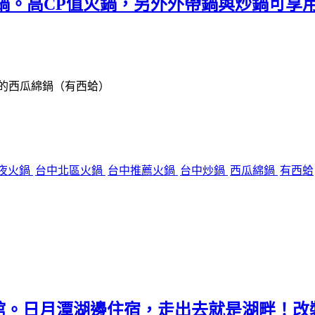
鍋。高CP值火鍋，另外外帶鍋與炒鍋可享
的西瓜綿鍋（有西蛤）
夜火鍋
台中北區火鍋
台中推薦火鍋
台中炒鍋
西瓜綿鍋
有西蛤
館。日月潭湖邊住宿，走出去就是湖畔！改