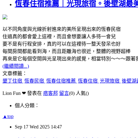
恆春住宿推薦｜光現旅宿。後壁湖最
以不同角度與光線折射進來的美所呈現出來的恆春民宿
住過真的都會愛上這裡，而且會想要讓人多待一會兒
要不是有行程安排，真的可以在這裡待一整天發呆也好
每間房間都能看到海，而且距離海也很近，整體的視野超棒
再來是它每個空間與光呈現出來的感覺，相當特別～～～跟著
(繼續閱讀...)
文章標籤：
墾丁住宿
恆春民宿
恆春住宿推薦
恆春住宿
光現旅宿
後壁湖
Lion Fun ❤ 發表在
痞客邦
留言
(0)
人氣(
)
個人分類：
▲top
Sep
17
Wed
2025
14:47