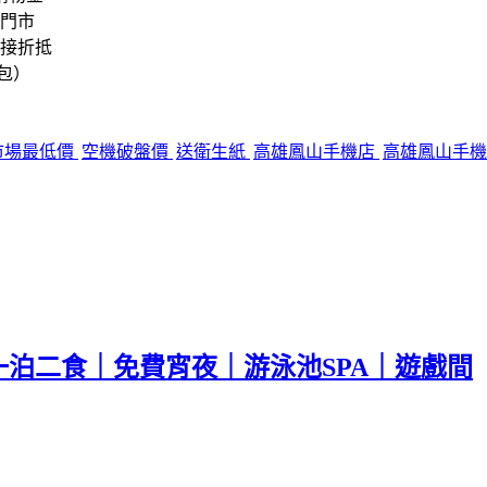
信門市
直接折抵
包）
市場最低價
空機破盤價
送衛生紙
高雄鳳山手機店
高雄鳳山手
泊二食｜免費宵夜｜游泳池SPA｜遊戲間