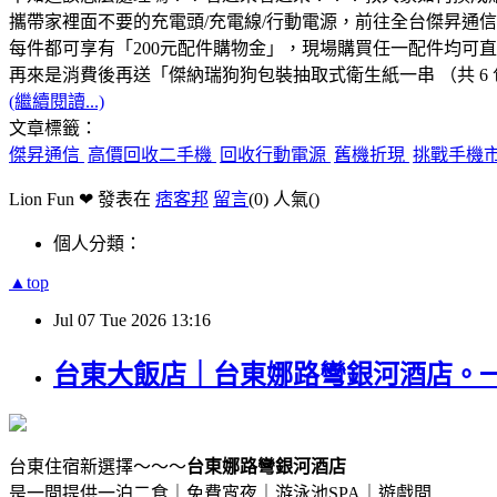
攜帶家裡面不要的充電頭/充電線/行動電源，前往全台傑昇通
每件都可享有「200元配件購物金」，現場購買任一配件均可
再來是消費後再送「傑納瑞狗狗包裝抽取式衛生紙一串 （共 6 
(繼續閱讀...)
文章標籤：
傑昇通信
高價回收二手機
回收行動電源
舊機折現
挑戰手機
Lion Fun ❤ 發表在
痞客邦
留言
(0)
人氣(
)
個人分類：
▲top
Jul
07
Tue
2026
13:16
台東大飯店｜台東娜路彎銀河酒店。一
台東住宿新選擇～～～
台東娜路彎銀河酒店
是一間提供一泊二食｜免費宵夜｜游泳池SPA｜遊戲間