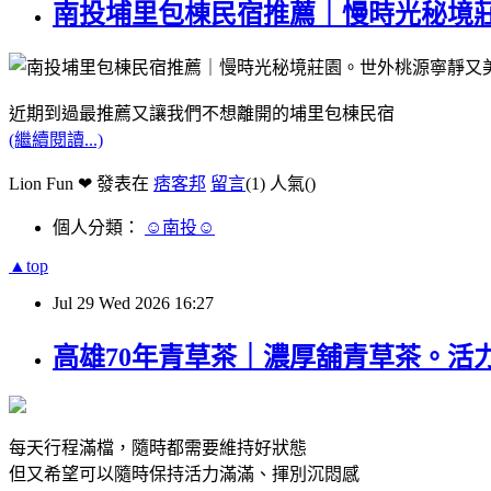
南投埔里包棟民宿推薦｜慢時光秘境
近期到過最推薦又讓我們不想離開的埔里包棟民宿
(繼續閱讀...)
Lion Fun ❤ 發表在
痞客邦
留言
(1)
人氣(
)
個人分類：
☺南投☺
▲top
Jul
29
Wed
2026
16:27
高雄70年青草茶｜濃厚舖青草茶。活
每天行程滿檔，隨時都需要維持好狀態
但又希望可以隨時保持活力滿滿、揮別沉悶感