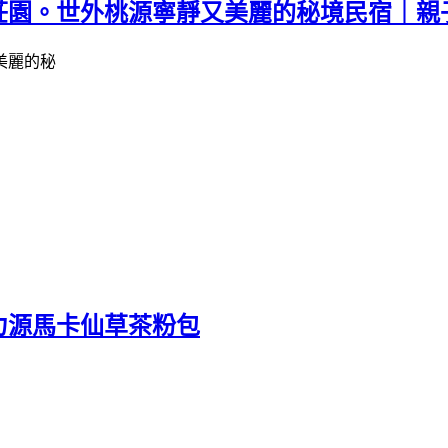
莊園。世外桃源寧靜又美麗的秘境民宿｜親
力源馬卡仙草茶粉包