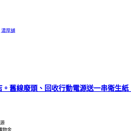
包
濃厚舖
店。舊線廢頭、回收行動電源送一串衛生紙
電源
購物金