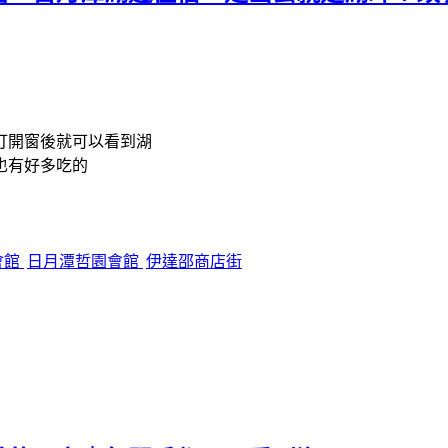
打開窗後就可以看到湖
也有好多吃的
會館
日月潭哲園會館
伊達邵商店街