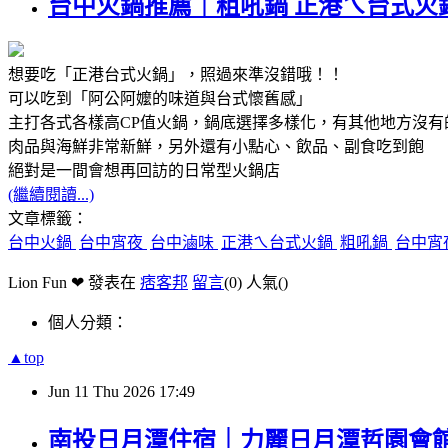
台中火鍋推薦｜粗吼鍋 正港ㄟ台式火
想要吃「正港台式火鍋」，照過來準沒錯哦！！
可以吃到「阿公阿嬤的味道與台式懷舊感」
主打各式各樣高CP值火鍋，鍋底選擇多樣化，有其他地方沒有
肉品與海鮮非常新鮮，另外還有小點心、飲品、副食吃到飽
絕對是一間會想再回訪的日常型火鍋店
(繼續閱讀...)
文章標籤：
台中火鍋
台中宵夜
台中滷味
正港ㄟ台式火鍋
粗吼鍋
台中宵
Lion Fun ❤ 發表在
痞客邦
留言
(0)
人氣(
)
個人分類：
▲top
Jun
11
Thu
2026
17:49
南投日月潭住宿｜力麗日月潭哲園會