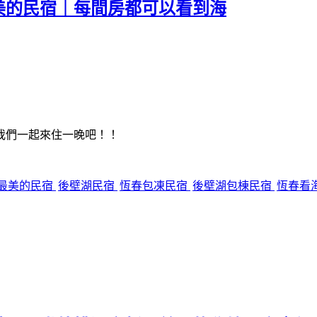
美的民宿｜每間房都可以看到海
我們一起來住一晚吧！！
最美的民宿
後壁湖民宿
恆春包凍民宿
後壁湖包棟民宿
恆春看