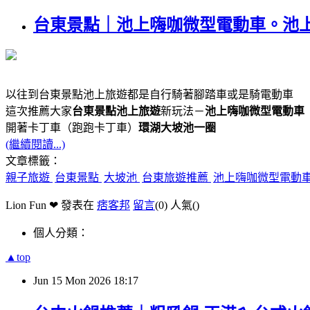
台東景點｜池上嗨咖微型電動車。池
以往到台東景點池上旅遊都是自行騎著腳踏車或是騎電動車
這次推薦大家
台東景點池上旅遊
新玩法－
池上嗨咖微型電動車
開著卡丁車（跑跑卡丁車）
環湖大坡池一圈
(繼續閱讀...)
文章標籤：
親子旅遊
台東景點
大坡池
台東旅遊推薦
池上嗨咖微型電動
Lion Fun ❤ 發表在
痞客邦
留言
(0)
人氣(
)
個人分類：
▲top
Jun
15
Mon
2026
18:17