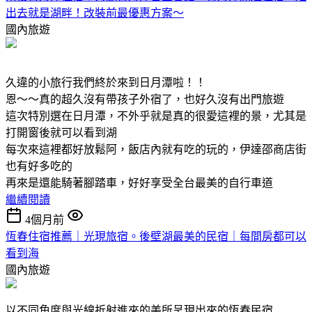
出去就是湖畔！改裝前最優惠方案～
國內旅遊
久違的小旅行我們終於來到日月潭啦！！
恩～～真的超久沒有帶孩子外宿了，也好久沒有出門旅遊
這次特別選在日月潭，不外乎就是真的很愛這裡的景，尤其是
打開窗後就可以看到湖
每次來這裡都好放鬆阿，飯店內就有吃的玩的，伊達邵商店街
也有好多吃的
再來是還能騎著腳踏車，好好享受全台最美的自行車道
繼續閱讀
4個月前
恆春住宿推薦｜光現旅宿。後壁湖最美的民宿｜每間房都可以
看到海
國內旅遊
以不同角度與光線折射進來的美所呈現出來的恆春民宿