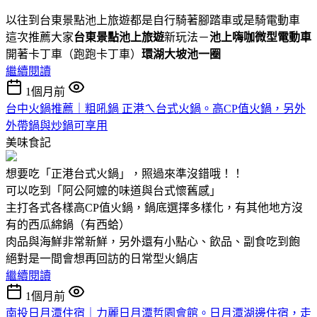
以往到台東景點池上旅遊都是自行騎著腳踏車或是騎電動車
這次推薦大家
台東景點池上旅遊
新玩法－
池上嗨咖微型電動車
開著卡丁車（跑跑卡丁車）
環湖大坡池一圈
繼續閱讀
1個月前
台中火鍋推薦｜粗吼鍋 正港ㄟ台式火鍋。高CP值火鍋，另外
外帶鍋與炒鍋可享用
美味食記
想要吃「正港台式火鍋」，照過來準沒錯哦！！
可以吃到「阿公阿嬤的味道與台式懷舊感」
主打各式各樣高CP值火鍋，鍋底選擇多樣化，有其他地方沒
有的西瓜綿鍋（有西蛤）
肉品與海鮮非常新鮮，另外還有小點心、飲品、副食吃到飽
絕對是一間會想再回訪的日常型火鍋店
繼續閱讀
1個月前
南投日月潭住宿｜力麗日月潭哲園會館。日月潭湖邊住宿，走