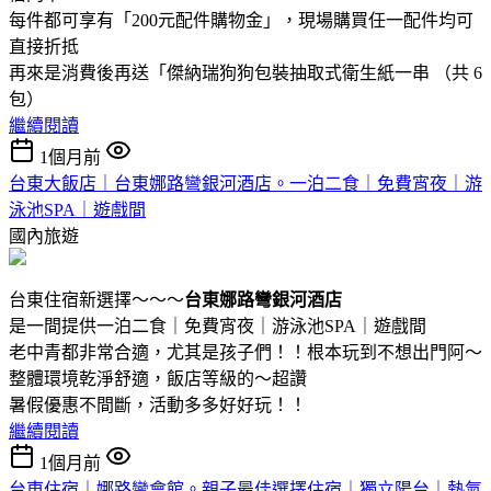
每件都可享有「200元配件購物金」，現場購買任一配件均可
直接折抵
再來是消費後再送「傑納瑞狗狗包裝抽取式衛生紙一串 （共 6
包）
繼續閱讀
1個月前
台東大飯店｜台東娜路彎銀河酒店。一泊二食｜免費宵夜｜游
泳池SPA｜遊戲間
國內旅遊
台東住宿新選擇～～～
台東娜路彎銀河酒店
是一間提供一泊二食｜免費宵夜｜游泳池SPA｜遊戲間
老中青都非常合適，尤其是孩子們！！根本玩到不想出門阿～
整體環境乾淨舒適，飯店等級的～超讚
暑假優惠不間斷，活動多多好好玩！！
繼續閱讀
1個月前
台東住宿｜娜路彎會館。親子最佳選擇住宿｜獨立陽台｜熱氣