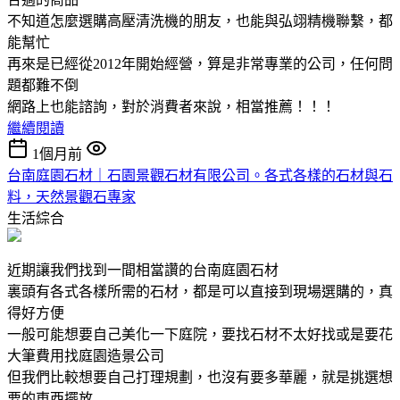
不知道怎麼選購高壓清洗機的朋友，也能與弘翊精機聯繫，都
能幫忙
再來是已經從2012年開始經營，算是非常專業的公司，任何問
題都難不倒
網路上也能諮詢，對於消費者來說，相當推薦！！！
繼續閱讀
1個月前
台南庭園石材｜石園景觀石材有限公司。各式各樣的石材與石
料，天然景觀石專家
生活綜合
近期讓我們找到一間相當讚的台南庭園石材
裏頭有各式各樣所需的石材，都是可以直接到現場選購的，真
得好方便
一般可能想要自己美化一下庭院，要找石材不太好找或是要花
大筆費用找庭園造景公司
但我們比較想要自己打理規劃，也沒有要多華麗，就是挑選想
要的東西擺放