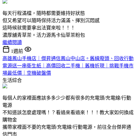
每天行程滿檔，隨時都需要維持好狀態
但又希望可以隨時保持活力滿滿、揮別沉悶感
這時候就需要拿出法寶來啦！！！
濃厚舖青草茶。活力源馬卡仙草茶粉包
繼續閱讀
1週前
高雄鳳山手機店｜傑昇通信鳳山中山店。舊線廢頭、回收行動
電源送一串衛生紙｜高價回收二手機｜舊機折現｜挑戰手機市
場最低價｜空機破盤價
生活綜合
每個人的家裡面應該多多少少都有很多的充電頭/充電線/行動
電源
不知道該怎麼處理嗎！？看過來看過來！！！教大家如何換成
購物金
攜帶家裡面不要的充電頭/充電線/行動電源，前往全台傑昇通
信門市