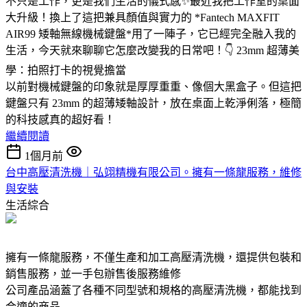
不只是工作，更是我們生活的儀式感✨最近我把工作室的桌面
大升級！換上了這把兼具顏值與實力的 *Fantech MAXFIT
AIR99 矮軸無線機械鍵盤*用了一陣子，它已經完全融入我的
生活，今天就來聊聊它怎麼改變我的日常吧！👇 23mm 超薄美
學：拍照打卡的視覺擔當
以前對機械鍵盤的印象就是厚厚重重、像個大黑盒子。但這把
鍵盤只有 23mm 的超薄矮軸設計，放在桌面上乾淨俐落，極簡
的科技感真的超好看！
繼續閱讀
1個月前
台中高壓清洗機｜弘翊精機有限公司。擁有一條龍服務，維修
與安裝
生活綜合
擁有一條龍服務，不僅生產和加工高壓清洗機，還提供包裝和
銷售服務，並一手包辦售後服務維修
公司產品涵蓋了各種不同型號和規格的高壓清洗機，都能找到
合適的商品