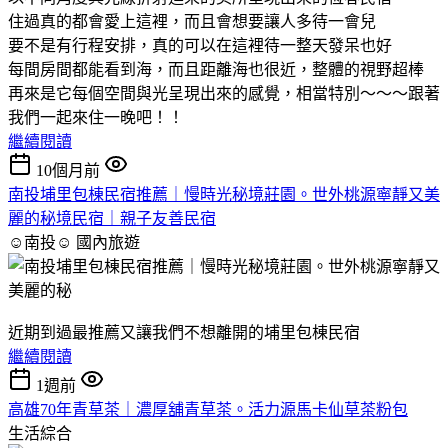
住過真的都會愛上這裡，而且會想要讓人多待一會兒
要不是有行程安排，真的可以在這裡待一整天發呆也好
每間房間都能看到海，而且距離海也很近，整體的視野超棒
再來是它每個空間與光呈現出來的感覺，相當特別～～～跟著
我們一起來住一晚吧！！
繼續閱讀
10個月前
南投埔里包棟民宿推薦｜慢時光秘境莊園。世外桃源寧靜又美
麗的秘境民宿｜親子友善民宿
☺南投☺
國內旅遊
近期到過最推薦又讓我們不想離開的埔里包棟民宿
繼續閱讀
1週前
高雄70年青草茶｜濃厚舖青草茶。活力源馬卡仙草茶粉包
生活綜合