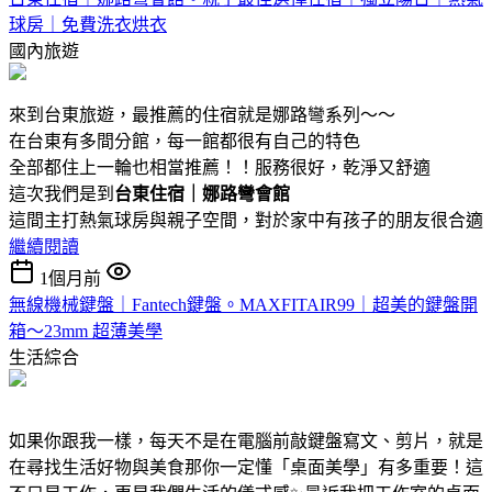
球房｜免費洗衣烘衣
國內旅遊
來到台東旅遊，最推薦的住宿就是娜路彎系列～～
在台東有多間分館，每一館都很有自己的特色
全部都住上一輪也相當推薦！！服務很好，乾淨又舒適
這次我們是到
台東住宿｜娜路彎會館
這間主打熱氣球房與親子空間，對於家中有孩子的朋友很合適
繼續閱讀
1個月前
無線機械鍵盤｜Fantech鍵盤。MAXFITAIR99｜超美的鍵盤開
箱～23mm 超薄美學
生活綜合
如果你跟我一樣，每天不是在電腦前敲鍵盤寫文、剪片，就是
在尋找生活好物與美食那你一定懂「桌面美學」有多重要！這