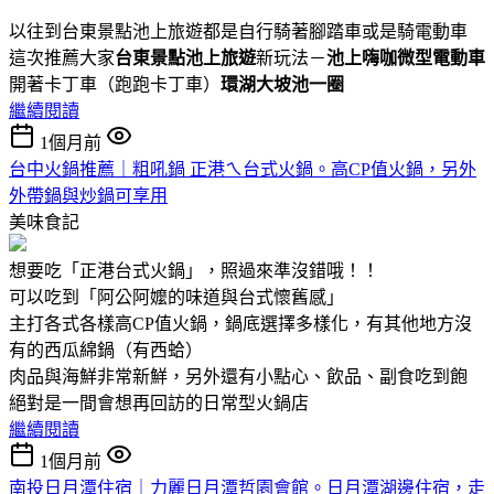
以往到台東景點池上旅遊都是自行騎著腳踏車或是騎電動車
這次推薦大家
台東景點池上旅遊
新玩法－
池上嗨咖微型電動車
開著卡丁車（跑跑卡丁車）
環湖大坡池一圈
繼續閱讀
1個月前
台中火鍋推薦｜粗吼鍋 正港ㄟ台式火鍋。高CP值火鍋，另外
外帶鍋與炒鍋可享用
美味食記
想要吃「正港台式火鍋」，照過來準沒錯哦！！
可以吃到「阿公阿嬤的味道與台式懷舊感」
主打各式各樣高CP值火鍋，鍋底選擇多樣化，有其他地方沒
有的西瓜綿鍋（有西蛤）
肉品與海鮮非常新鮮，另外還有小點心、飲品、副食吃到飽
絕對是一間會想再回訪的日常型火鍋店
繼續閱讀
1個月前
南投日月潭住宿｜力麗日月潭哲園會館。日月潭湖邊住宿，走