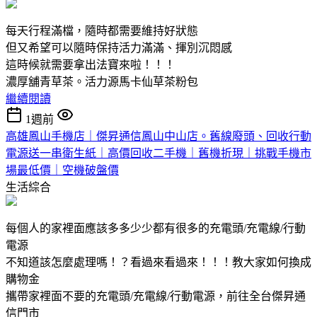
每天行程滿檔，隨時都需要維持好狀態
但又希望可以隨時保持活力滿滿、揮別沉悶感
這時候就需要拿出法寶來啦！！！
濃厚舖青草茶。活力源馬卡仙草茶粉包
繼續閱讀
1週前
高雄鳳山手機店｜傑昇通信鳳山中山店。舊線廢頭、回收行動
電源送一串衛生紙｜高價回收二手機｜舊機折現｜挑戰手機市
場最低價｜空機破盤價
生活綜合
每個人的家裡面應該多多少少都有很多的充電頭/充電線/行動
電源
不知道該怎麼處理嗎！？看過來看過來！！！教大家如何換成
購物金
攜帶家裡面不要的充電頭/充電線/行動電源，前往全台傑昇通
信門市