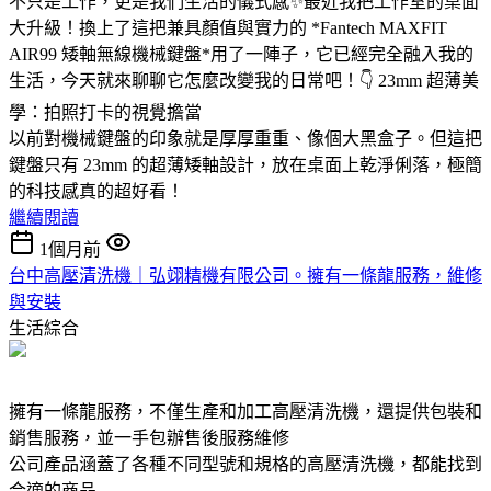
不只是工作，更是我們生活的儀式感✨最近我把工作室的桌面
大升級！換上了這把兼具顏值與實力的 *Fantech MAXFIT
AIR99 矮軸無線機械鍵盤*用了一陣子，它已經完全融入我的
生活，今天就來聊聊它怎麼改變我的日常吧！👇 23mm 超薄美
學：拍照打卡的視覺擔當
以前對機械鍵盤的印象就是厚厚重重、像個大黑盒子。但這把
鍵盤只有 23mm 的超薄矮軸設計，放在桌面上乾淨俐落，極簡
的科技感真的超好看！
繼續閱讀
1個月前
台中高壓清洗機｜弘翊精機有限公司。擁有一條龍服務，維修
與安裝
生活綜合
擁有一條龍服務，不僅生產和加工高壓清洗機，還提供包裝和
銷售服務，並一手包辦售後服務維修
公司產品涵蓋了各種不同型號和規格的高壓清洗機，都能找到
合適的商品