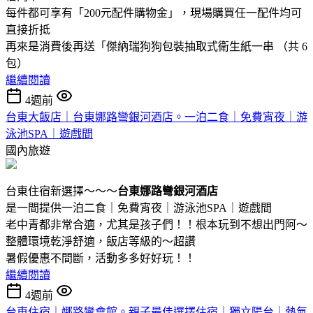
每件都可享有「200元配件購物金」，現場購買任一配件均可
直接折抵
再來是消費後再送「傑納瑞狗狗包裝抽取式衛生紙一串 （共 6
包）
繼續閱讀
4週前
台東大飯店｜台東娜路彎銀河酒店。一泊二食｜免費宵夜｜游
泳池SPA｜遊戲間
國內旅遊
台東住宿新選擇～～～
台東娜路彎銀河酒店
是一間提供一泊二食｜免費宵夜｜游泳池SPA｜遊戲間
老中青都非常合適，尤其是孩子們！！根本玩到不想出門阿～
整體環境乾淨舒適，飯店等級的～超讚
暑假優惠不間斷，活動多多好好玩！！
繼續閱讀
4週前
台東住宿｜娜路彎會館。親子最佳選擇住宿｜獨立陽台｜熱氣