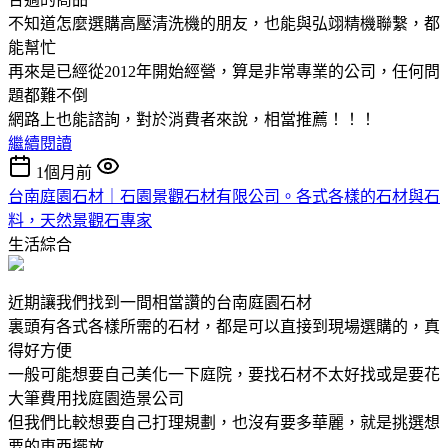
不知道怎麼選購高壓清洗機的朋友，也能與弘翊精機聯繫，都
能幫忙
再來是已經從2012年開始經營，算是非常專業的公司，任何問
題都難不倒
網路上也能諮詢，對於消費者來說，相當推薦！！！
繼續閱讀
1個月前
台南庭園石材｜石園景觀石材有限公司。各式各樣的石材與石
料，天然景觀石專家
生活綜合
近期讓我們找到一間相當讚的台南庭園石材
裏頭有各式各樣所需的石材，都是可以直接到現場選購的，真
得好方便
一般可能想要自己美化一下庭院，要找石材不太好找或是要花
大筆費用找庭園造景公司
但我們比較想要自己打理規劃，也沒有要多華麗，就是挑選想
要的東西擺放