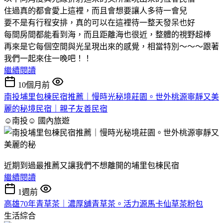
住過真的都會愛上這裡，而且會想要讓人多待一會兒
要不是有行程安排，真的可以在這裡待一整天發呆也好
每間房間都能看到海，而且距離海也很近，整體的視野超棒
再來是它每個空間與光呈現出來的感覺，相當特別～～～跟著
我們一起來住一晚吧！！
繼續閱讀
10個月前
南投埔里包棟民宿推薦｜慢時光秘境莊園。世外桃源寧靜又美
麗的秘境民宿｜親子友善民宿
☺南投☺
國內旅遊
近期到過最推薦又讓我們不想離開的埔里包棟民宿
繼續閱讀
1週前
高雄70年青草茶｜濃厚舖青草茶。活力源馬卡仙草茶粉包
生活綜合