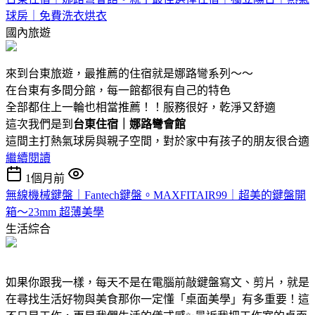
球房｜免費洗衣烘衣
國內旅遊
來到台東旅遊，最推薦的住宿就是娜路彎系列～～
在台東有多間分館，每一館都很有自己的特色
全部都住上一輪也相當推薦！！服務很好，乾淨又舒適
這次我們是到
台東住宿｜娜路彎會館
這間主打熱氣球房與親子空間，對於家中有孩子的朋友很合適
繼續閱讀
1個月前
無線機械鍵盤｜Fantech鍵盤。MAXFITAIR99｜超美的鍵盤開
箱～23mm 超薄美學
生活綜合
如果你跟我一樣，每天不是在電腦前敲鍵盤寫文、剪片，就是
在尋找生活好物與美食那你一定懂「桌面美學」有多重要！這