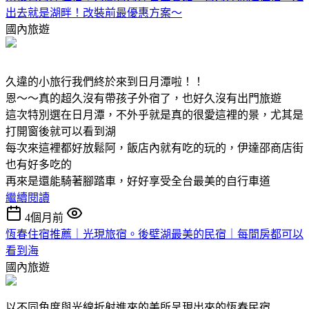
出去就是湖畔！改裝前最優惠方案～
國內旅遊
久違的小旅行我們終於來到日月潭啦！！
恩～～真的超久沒有帶孩子外宿了，也好久沒有出門旅遊
這次特別選在日月潭，不外乎就是真的很愛這裡的景，尤其是
打開窗後就可以看到湖
每次來這裡都好放鬆阿，飯店內就有吃的玩的，伊達邵商店街
也有好多吃的
再來是還能騎著腳踏車，好好享受全台最美的自行車道
繼續閱讀
4個月前
恆春住宿推薦｜光現旅宿。後壁湖最美的民宿｜每間房都可以
看到海
國內旅遊
以不同角度與光線折射進來的美所呈現出來的恆春民宿