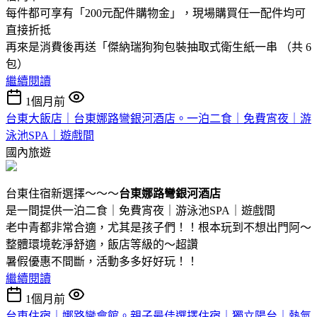
每件都可享有「200元配件購物金」，現場購買任一配件均可
直接折抵
再來是消費後再送「傑納瑞狗狗包裝抽取式衛生紙一串 （共 6
包）
繼續閱讀
1個月前
台東大飯店｜台東娜路彎銀河酒店。一泊二食｜免費宵夜｜游
泳池SPA｜遊戲間
國內旅遊
台東住宿新選擇～～～
台東娜路彎銀河酒店
是一間提供一泊二食｜免費宵夜｜游泳池SPA｜遊戲間
老中青都非常合適，尤其是孩子們！！根本玩到不想出門阿～
整體環境乾淨舒適，飯店等級的～超讚
暑假優惠不間斷，活動多多好好玩！！
繼續閱讀
1個月前
台東住宿｜娜路彎會館。親子最佳選擇住宿｜獨立陽台｜熱氣