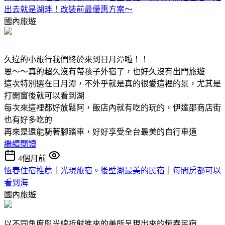
出去就是湖畔！改裝前最優惠方案～
國內旅遊
久違的小旅行我們終於來到日月潭啦！！
恩～～真的超久沒有帶孩子外宿了，也好久沒有出門旅遊
這次特別選在日月潭，不外乎就是真的很愛這裡的景，尤其是
打開窗後就可以看到湖
每次來這裡都好放鬆阿，飯店內就有吃的玩的，伊達邵商店街
也有好多吃的
再來是還能騎著腳踏車，好好享受全台最美的自行車道
繼續閱讀
4個月前
恆春住宿推薦｜光現旅宿。後壁湖最美的民宿｜每間房都可以
看到海
國內旅遊
以不同角度與光線折射進來的美所呈現出來的恆春民宿