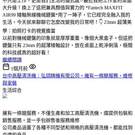
不只是工作，更是我們生活的儀式感✨最近我把工作室的桌面
大升級！換上了這把兼具顏值與實力的 *Fantech MAXFIT
AIR99 矮軸無線機械鍵盤*用了一陣子，它已經完全融入我的
生活，今天就來聊聊它怎麼改變我的日常吧！👇 23mm 超薄美
學：拍照打卡的視覺擔當
以前對機械鍵盤的印象就是厚厚重重、像個大黑盒子。但這把
鍵盤只有 23mm 的超薄矮軸設計，放在桌面上乾淨俐落，極簡
的科技感真的超好看！
繼續閱讀
1個月前
台中高壓清洗機｜弘翊精機有限公司。擁有一條龍服務，維修
與安裝
生活綜合
擁有一條龍服務，不僅生產和加工高壓清洗機，還提供包裝和
銷售服務，並一手包辦售後服務維修
公司產品涵蓋了各種不同型號和規格的高壓清洗機，都能找到
合適的商品