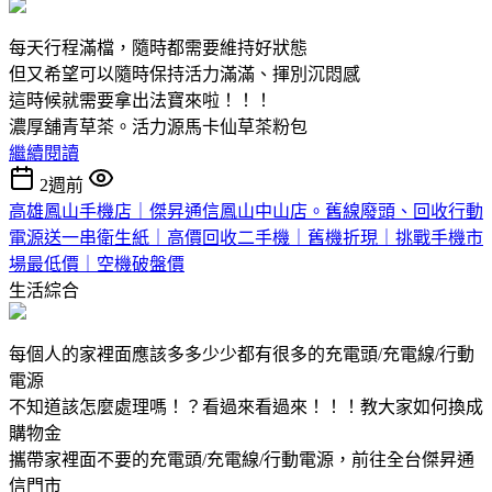
每天行程滿檔，隨時都需要維持好狀態
但又希望可以隨時保持活力滿滿、揮別沉悶感
這時候就需要拿出法寶來啦！！！
濃厚舖青草茶。活力源馬卡仙草茶粉包
繼續閱讀
2週前
高雄鳳山手機店｜傑昇通信鳳山中山店。舊線廢頭、回收行動
電源送一串衛生紙｜高價回收二手機｜舊機折現｜挑戰手機市
場最低價｜空機破盤價
生活綜合
每個人的家裡面應該多多少少都有很多的充電頭/充電線/行動
電源
不知道該怎麼處理嗎！？看過來看過來！！！教大家如何換成
購物金
攜帶家裡面不要的充電頭/充電線/行動電源，前往全台傑昇通
信門市