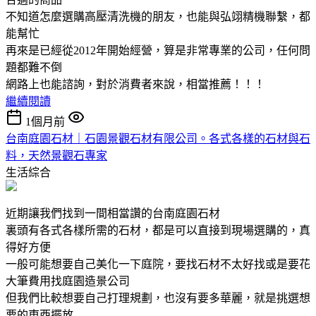
不知道怎麼選購高壓清洗機的朋友，也能與弘翊精機聯繫，都
能幫忙
再來是已經從2012年開始經營，算是非常專業的公司，任何問
題都難不倒
網路上也能諮詢，對於消費者來說，相當推薦！！！
繼續閱讀
1個月前
台南庭園石材｜石園景觀石材有限公司。各式各樣的石材與石
料，天然景觀石專家
生活綜合
近期讓我們找到一間相當讚的台南庭園石材
裏頭有各式各樣所需的石材，都是可以直接到現場選購的，真
得好方便
一般可能想要自己美化一下庭院，要找石材不太好找或是要花
大筆費用找庭園造景公司
但我們比較想要自己打理規劃，也沒有要多華麗，就是挑選想
要的東西擺放