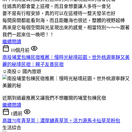
住過真的都會愛上這裡，而且會想要讓人多待一會兒
要不是有行程安排，真的可以在這裡待一整天發呆也好
每間房間都能看到海，而且距離海也很近，整體的視野超棒
再來是它每個空間與光呈現出來的感覺，相當特別～～～跟著
我們一起來住一晚吧！！
繼續閱讀
10個月前
南投埔里包棟民宿推薦｜慢時光秘境莊園。世外桃源寧靜又美
麗的秘境民宿｜親子友善民宿
☺南投☺
國內旅遊
近期到過最推薦又讓我們不想離開的埔里包棟民宿
繼續閱讀
1週前
高雄70年青草茶｜濃厚舖青草茶。活力源馬卡仙草茶粉包
生活綜合