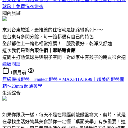
球房｜免費洗衣烘衣
國內旅遊
來到台東旅遊，最推薦的住宿就是娜路彎系列～～
在台東有多間分館，每一館都很有自己的特色
全部都住上一輪也相當推薦！！服務很好，乾淨又舒適
這次我們是到
台東住宿｜娜路彎會館
這間主打熱氣球房與親子空間，對於家中有孩子的朋友很合適
繼續閱讀
1個月前
無線機械鍵盤｜Fantech鍵盤。MAXFITAIR99｜超美的鍵盤開
箱～23mm 超薄美學
生活綜合
如果你跟我一樣，每天不是在電腦前敲鍵盤寫文、剪片，就是
在尋找生活好物與美食那你一定懂「桌面美學」有多重要！這