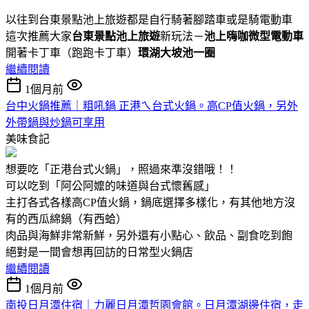
以往到台東景點池上旅遊都是自行騎著腳踏車或是騎電動車
這次推薦大家
台東景點池上旅遊
新玩法－
池上嗨咖微型電動車
開著卡丁車（跑跑卡丁車）
環湖大坡池一圈
繼續閱讀
1個月前
台中火鍋推薦｜粗吼鍋 正港ㄟ台式火鍋。高CP值火鍋，另外
外帶鍋與炒鍋可享用
美味食記
想要吃「正港台式火鍋」，照過來準沒錯哦！！
可以吃到「阿公阿嬤的味道與台式懷舊感」
主打各式各樣高CP值火鍋，鍋底選擇多樣化，有其他地方沒
有的西瓜綿鍋（有西蛤）
肉品與海鮮非常新鮮，另外還有小點心、飲品、副食吃到飽
絕對是一間會想再回訪的日常型火鍋店
繼續閱讀
1個月前
南投日月潭住宿｜力麗日月潭哲園會館。日月潭湖邊住宿，走